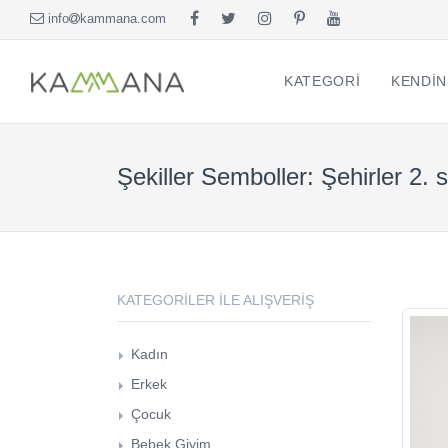
info
kammana.com
KATEGORI
KENDIN
Şekiller Semboller: Şehirler 2. 
KATEGORILER ILE ALIŞVERIŞ
Kadın
Kadın Tişört
Sweatshirt
Erkek
Tişört
Erkek Sweatshirt
Çocuk
Bebek Giyim