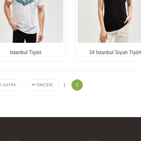
Istanbul Tişört
34 İstanbul Siyah Tişör
1
2
K SAYFA
ÖNCEKI
rselleri ve baskı kalitesi
rika. Övünç Bey'in tüm
reçteki desteği ile
parislerim kısa zamanda
ime ulaştı. Keyifli ve özel