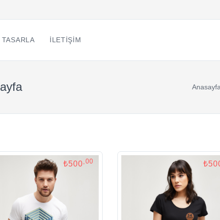
 TASARLA
İLETIŞIM
sayfa
Anasayf
,00
₺500
₺50