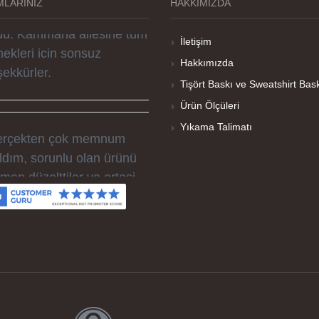
LARINIZ
HAKKIMIZDA
r doğum günü hediyesi
du. Kammana ailesine tüm
İletişim
ekleri icin sonsuz
Hakkımızda
şekkürler.
Tişört Baskı ve Sweatshirt Bas
Ürün Ölçüleri
Yıkama Talimatı
rçekten çok memnum
ldım, sorunlu olan ürünü
men düzelttiler ve ertesi
n elime geçti. Baskı
litesi ve tişört kalitesi çok
.
maş kalitesi ve basım