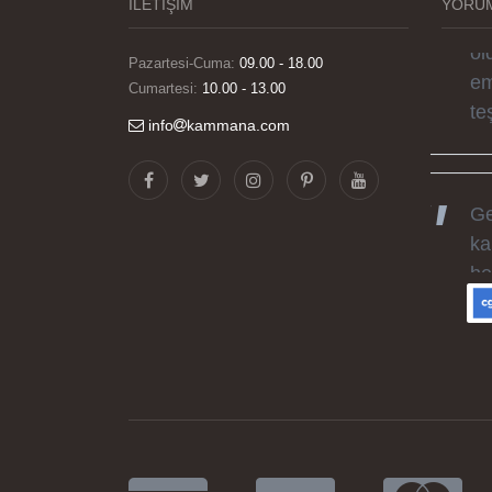
İLETİŞİM
YORUM
bi
ol
Pazartesi-Cuma:
09.00 - 18.00
em
Cumartesi:
10.00 - 13.00
te
info
kammana.com
Ge
ka
he
gü
ka
iyi
Ku