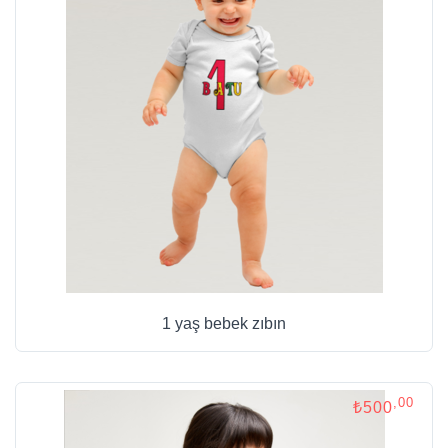
1 yaş bebek zıbın
,00
₺500