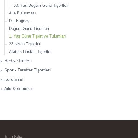
50. Yaş Doğum Günü Tişörtleri
Aile Buluşması
Diş Buğdayı
Doğum Günü Tişörtleri
1. Yaş Günü Tişört ve Tulumları
23 Nisan Tişörtleri
Atatürk Baskılı Tişörtler
Hediye fikirleri
Yılbaşı Hediye Fikirleri
Babalar günü
Anneler günü
Sevgililer günü
Fotoğraf severler için hediye fikirleri
Çift Tişörtleri
Yazılımcılar için Tişört Tasarımları
Anneye Hediye Fikirleri
Köpek Severler için Hediye Fikirleri
Kahve Severler için Hediye Fikirleri
Spor - Taraftar Tişörtleri
Bisiklet Severler için Tasarımlar
Fitness Tişörtleri
Kurumsal
Aile Kombinleri
İLETİŞİM