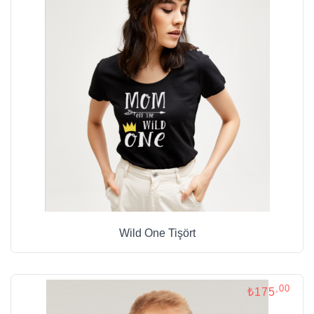
Wild One Tişört
,00
₺175