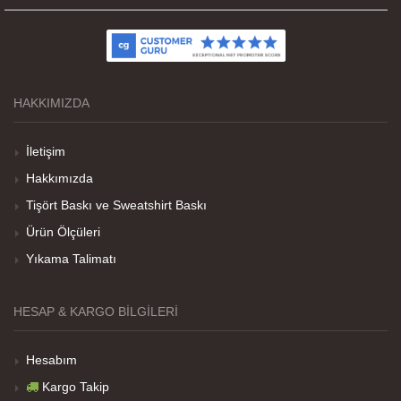
Kumaş kalitesi ve basım harika.
HAKKIMIZDA
Teşekkürler
İletişim
Hakkımızda
Tişört Baskı ve Sweatshirt Baskı
Her sey iyi ama baskı göründüğü gibi değil daha
Ürün Ölçüleri
soluk
Yıkama Talimatı
Net Promoter Score
powered by
Customer.guru
HESAP & KARGO BILGILERI
Hesabım
Kargo Takip