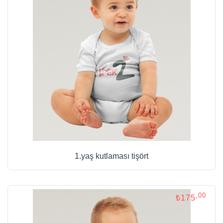
1.yaş kutlaması tişört
,00
₺175