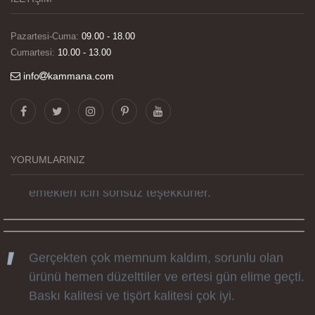
Pazartesi-Cuma:
09.00 - 18.00
Cumartesi:
10.00 - 13.00
info
kammana.com
Görselleri ve baskı kalitesi harika. Övünç Bey'in
tüm süreçteki desteği ile siparislerim kısa
zamanda elime ulaştı. Keyifli ve özel bir doğum
YORUMLARINIZ
günü hediyesi oldu. Kammana ailesine tüm
emekleri icin sonsuz teşekkürler.
Gerçekten çok memnum kaldım, sorunlu olan
ürünü hemen düzelttiler ve ertesi gün elime geçti.
Baskı kalitesi ve tişört kalitesi çok iyi.