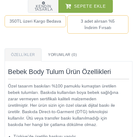
SEPETE EKLE
KENDIN
TASARLA
350TL üzeri Kargo Bedava
3 adet alırsan %5
İndirim Fırsatı
ÖZELLIKLER
YORUMLAR (0)
Bebek Body Tulum Ürün Özellikleri
Özel tasarım baskıları %100 pamuklu kumaştan üretilen
bebek tulumları. Baskıda kullanılan boya bebek sağlığına
zarar vermeyen sertifikalı kaliteli malzemeden
üretilmiştir. Her ürün sizin için özel olarak dijital baskı ile
üretilir. Baskıda Direct-to-Garment (DTG) teknolojisi
kullanılır. Ütü veya transfer baskı kullanılmadığı için
baskıda her hangi bir çatlama dökülme olmaz.
Türkiye'de üretilip baskısı yapılır.