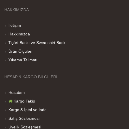
HAKKIMIZDA
Teşekkürler
İletişim
Hakkımızda
Her sey iyi ama baskı göründüğü gibi değil daha
Tişört Baskı ve Sweatshirt Baskı
soluk
Ürün Ölçüleri
Yıkama Talimatı
Net Promoter Score
powered by
Customer.guru
HESAP & KARGO BILGILERI
Hesabım
Kargo Takip
Kargo & İptal ve İade
Satış Sözleşmesi
Üyelik Sözleşmesi