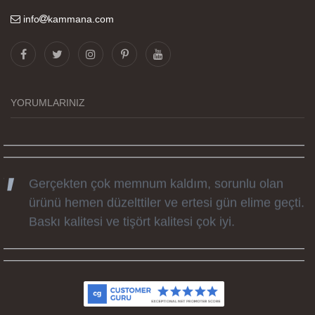
info
kammana.com
Görselleri ve baskı kalitesi harika. Övünç Bey'in
tüm süreçteki desteği ile siparislerim kısa
zamanda elime ulaştı. Keyifli ve özel bir doğum
günü hediyesi oldu. Kammana ailesine tüm
YORUMLARINIZ
emekleri icin sonsuz teşekkürler.
Gerçekten çok memnum kaldım, sorunlu olan
ürünü hemen düzelttiler ve ertesi gün elime geçti.
Baskı kalitesi ve tişört kalitesi çok iyi.
Kumaş kalitesi ve basım harika.