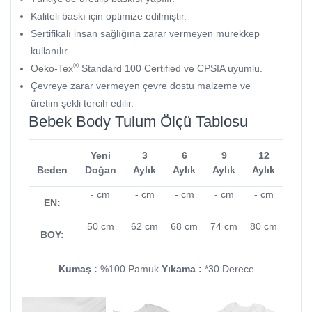
Kaliteli baskı için optimize edilmiştir.
Sertifikalı insan sağlığına zarar vermeyen mürekkep
kullanılır.
®
Oeko-Tex
Standard 100 Certified ve CPSIA uyumlu.
Çevreye zarar vermeyen çevre dostu malzeme ve
üretim şekli tercih edilir.
Bebek Body Tulum Ölçü Tablosu
Yeni
3
6
9
12
Beden
Doğan
Aylık
Aylık
Aylık
Aylık
- cm
- cm
- cm
- cm
- cm
EN:
50 cm
62 cm
68 cm
74 cm
80 cm
BOY:
Kumaş :
%100 Pamuk
Yıkama :
*30 Derece