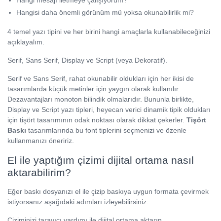
Hangi mesajı iletmeye çalışıyorum?
Hangisi daha önemli görünüm mü yoksa okunabilirlik mi?
4 temel yazı tipini ve her birini hangi amaçlarla kullanabileceğinizi
açıklayalım.
Serif, Sans Serif, Display ve Script (veya Dekoratif).
Serif ve Sans Serif, rahat okunabilir oldukları için her ikisi de
tasarımlarda küçük metinler için yaygın olarak kullanılır.
Dezavantajları monoton bilindik olmalarıdır. Bununla birlikte,
Display ve Script yazı tipleri, heyecan verici dinamik tipik oldukları
için tişört tasarımının odak noktası olarak dikkat çekerler.
Tişört
Baskı
tasarımlarında bu font tiplerini seçmenizi ve özenle
kullanmanızı öneririz.
El ile yaptığım çizimi dijital ortama nasıl
aktarabilirim?
Eğer baskı dosyanızı el ile çizip baskıya uygun formata çevirmek
istiyorsanız aşağıdaki adımları izleyebilirsiniz.
Çiziminizi tarayıcı yardımı ile dijital ortama aktarın.