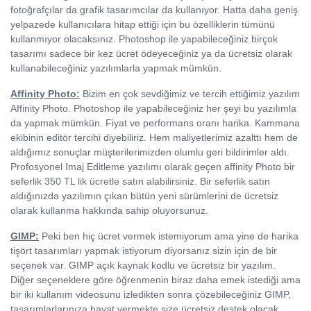
fotoğrafçılar da grafik tasarımcılar da kullanıyor. Hatta daha geniş
yelpazede kullanıcılara hitap ettiği için bu özelliklerin tümünü
kullanmıyor olacaksınız. Photoshop ile yapabileceğiniz birçok
tasarımı sadece bir kez ücret ödeyeceğiniz ya da ücretsiz olarak
kullanabileceğiniz yazılımlarla yapmak mümkün.
Affinity Photo:
Bizim en çok sevdiğimiz ve tercih ettiğimiz yazılım
Affinity Photo. Photoshop ile yapabileceğiniz her şeyi bu yazılımla
da yapmak mümkün. Fiyat ve performans oranı harika. Kammana
ekibinin editör tercihi diyebiliriz. Hem maliyetlerimiz azalttı hem de
aldığımız sonuçlar müşterilerimizden olumlu geri bildirimler aldı.
Profosyonel Imaj Editleme yazılımı olarak geçen affinity Photo bir
seferlik 350 TL lik ücretle satın alabilirsiniz. Bir seferlik satın
aldığınızda yazılımın çıkan bütün yeni sürümlerini de ücretsiz
olarak kullanma hakkında sahip oluyorsunuz.
GIMP:
Peki ben hiç ücret vermek istemiyorum ama yine de harika
tişört tasarımları yapmak istiyorum diyorsanız sizin için de bir
seçenek var. GIMP açık kaynak kodlu ve ücretsiz bir yazılım.
Diğer seçeneklere göre öğrenmenin biraz daha emek istediği ama
bir iki kullanım videosunu izledikten sonra çözebileceğiniz GIMP,
tasarımlarlarınıza hayat vermekte size ücretsiz destek olacak.