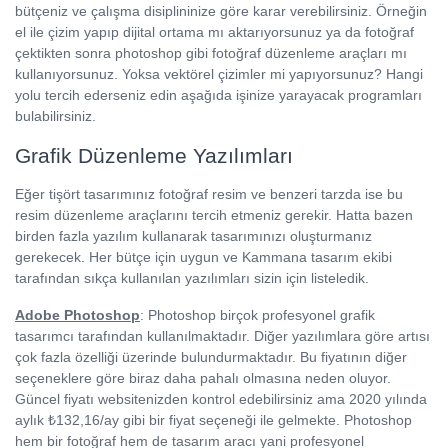
bütçeniz ve çalışma disiplininize göre karar verebilirsiniz. Örneğin
el ile çizim yapıp dijital ortama mı aktarıyorsunuz ya da fotoğraf
çektikten sonra photoshop gibi fotoğraf düzenleme araçları mı
kullanıyorsunuz. Yoksa vektörel çizimler mi yapıyorsunuz? Hangi
yolu tercih ederseniz edin aşağıda işinize yarayacak programları
bulabilirsiniz.
Grafik Düzenleme Yazılımları
Eğer tişört tasarımınız fotoğraf resim ve benzeri tarzda ise bu
resim düzenleme araçlarını tercih etmeniz gerekir. Hatta bazen
birden fazla yazılım kullanarak tasarımınızı oluşturmanız
gerekecek. Her bütçe için uygun ve Kammana tasarım ekibi
tarafından sıkça kullanılan yazılımları sizin için listeledik.
Adobe Photoshop
: Photoshop birçok profesyonel grafik
tasarımcı tarafından kullanılmaktadır. Diğer yazılımlara göre artısı
çok fazla özelliği üzerinde bulundurmaktadır. Bu fiyatının diğer
seçeneklere göre biraz daha pahalı olmasına neden oluyor.
Güncel fiyatı websitenizden kontrol edebilirsiniz ama 2020 yılında
aylık ₺132,16/ay gibi bir fiyat seçeneği ile gelmekte. Photoshop
hem bir fotoğraf hem de tasarım aracı yani profesyonel