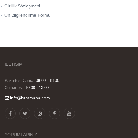
Gizlilik Sözleşmesi
Ön Bilgilendirme Formu
İLETİŞİM
Pazartesi-Cuma:
09.00 - 18.00
Cumartesi:
10.00 - 13.00
info
kammana.com
Görselleri ve baskı kalitesi harika. Övünç Bey'in
tüm süreçteki desteği ile siparislerim kısa
zamanda elime ulaştı. Keyifli ve özel bir doğum
günü hediyesi oldu. Kammana ailesine tüm
YORUMLARINIZ
emekleri icin sonsuz teşekkürler.