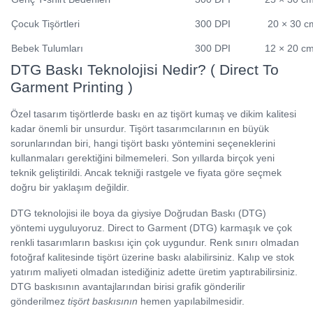
Çocuk Tişörtleri
300 DPI
20 × 30 c
Bebek Tulumları
300 DPI
12 × 20 c
DTG Baskı Teknolojisi Nedir? ( Direct To
Garment Printing )
Özel tasarım tişörtlerde baskı en az tişört kumaş ve dikim kalitesi
kadar önemli bir unsurdur. Tişört tasarımcılarının en büyük
sorunlarından biri, hangi tişört baskı yöntemini seçeneklerini
kullanmaları gerektiğini bilmemeleri. Son yıllarda birçok yeni
teknik geliştirildi. Ancak tekniği rastgele ve fiyata göre seçmek
doğru bir yaklaşım değildir.
DTG teknolojisi ile boya da giysiye Doğrudan Baskı (DTG)
yöntemi uyguluyoruz. Direct to Garment (DTG) karmaşık ve çok
renkli tasarımların baskısı için çok uygundur. Renk sınırı olmadan
fotoğraf kalitesinde tişört üzerine baskı alabilirsiniz. Kalıp ve stok
yatırım maliyeti olmadan istediğiniz adette üretim yaptırabilirsiniz.
DTG baskısının avantajlarından birisi grafik gönderilir
gönderilmez
tişört baskısının
hemen yapılabilmesidir.