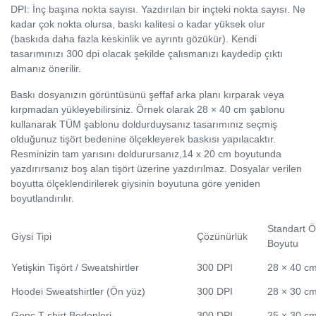
DPI: İnç başına nokta sayısı. Yazdırılan bir inçteki nokta sayısı. Ne
kadar çok nokta olursa, baskı kalitesi o kadar yüksek olur
(baskıda daha fazla keskinlik ve ayrıntı gözükür). Kendi
tasarımınızı 300 dpi olacak şekilde çalısmanızı kaydedip çıktı
almanız önerilir.
Baskı dosyanızın görüntüsünü şeffaf arka planı kırparak veya
kırpmadan yükleyebilirsiniz. Örnek olarak 28 × 40 cm şablonu
kullanarak TÜM şablonu doldurduysanız tasarımınız seçmiş
olduğunuz tişört bedenine ölçekleyerek baskısı yapılacaktır.
Resminizin tam yarısını doldurursanız,14 x 20 cm boyutunda
yazdırırsanız boş alan tişört üzerine yazdırılmaz. Dosyalar verilen
boyutta ölçeklendirilerek giysinin boyutuna göre yeniden
boyutlandırılır.
Standart Ö
Giysi Tipi
Çözünürlük
Boyutu
Yetişkin Tişört / Sweatshirtler
300 DPI
28 × 40 c
Hoodei Sweatshirtler (Ön yüz)
300 DPI
28 × 30 c
Genç T-shirt Bedenleri
300 DPI
25 × 30 c