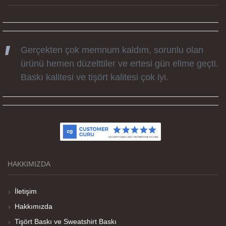
Gerçekten çok memnum kaldım, sorunlu olan
ürünü hemen düzelttiler ve ertesi gün elime geçti.
Baskı kalitesi ve tişört kalitesi çok iyi.
Kumaş kalitesi ve basım harika.
HAKKIMIZDA
Teşekkürler
İletişim
Hakkımızda
Her sey iyi ama baskı göründüğü gibi değil daha
Tişört Baskı ve Sweatshirt Baskı