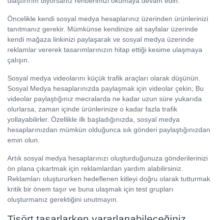
ulaştırırım diyorsanız rehberimizi okumaya devam edin.
Öncelikle kendi sosyal medya hesaplarınız üzerinden ürünlerinizi
tanıtmanız gerekir. Mümkünse kendinize ait sayfalar üzerinde
kendi mağaza linkinizi paylaşarak ve sosyal medya üzerinde
reklamlar vererek tasarımlarınızın hitap ettiği kesime ulaşmaya
çalışın.
Sosyal medya videolarını küçük trafik araçları olarak düşünün.
Sosyal Medya hesaplarınızda paylaşmak için videolar çekin; Bu
videolar paylaştığınız mecralarda ne kadar uzun süre yukarıda
olurlarsa, zaman içinde ürünlerinize o kadar fazla trafik
yollayabilirler. Özellikle ilk başladığınızda, sosyal medya
hesaplarınızdan mümkün olduğunca sık gönderi paylaştığınızdan
emin olun.
Artık sosyal medya hesaplarınızı oluşturduğunuza gönderilerinizi
ön plana çıkartmak için reklamlardan yardım alabilirsiniz.
Reklamları oluştururken hedeflenen kitleyi doğru olarak tutturmak
kritik bir önem taşır ve buna ulaşmak için test grupları
oluşturmanız gerektiğini unutmayın.
Tişört tasarlarken yararlanabileceğiniz