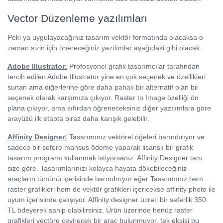
Vector Düzenleme yazılımları
Peki ya uygulayacağınız tasarım vektör formatında olacaksa o
zaman sizin için önereceğiniz yazılımlar aşağıdaki gibi olacak.
Adobe Illustrator:
Profosyonel grafik tasarımcılar tarafından
tercih edilen Adobe Illustrator yine en çok seçenek ve özellikleri
sunan ama diğerlerine göre daha pahalı bir alternatif olan bir
seçenek olarak karşımıza çıkıyor. Raster to Image özelliği ön
plana çıkıyor, ama sıfırdan öğreneceksiniz diğer yazılımlara göre
arayüzü ilk etapta biraz daha karışık gelebilir.
Affinity Designer:
Tasarımınız vektörel öğeleri barındırıyor ve
sadece bir sefere mahsus ödeme yaparak lisanslı bir grafik
tasarım programı kullanmak istiyorsanız. Affinity Designer tam
size göre. Tasarımlarınızı kolayca hayata dökebileceğiniz
araçların tümünü içerisinde barındırıyor eğer Tasarımınız hem
raster grafikleri hem de vektör grafikleri içericekse affinity photo ile
uyum içerisinde çalışıyor. Affinity designer ücreti bir seferlik 350
TL ödeyerek sahip olabilirsiniz. Ürün üzerinde henüz raster
grafikleri vectöre çevirecek bir araç bulunmuyor, tek eksisi bu