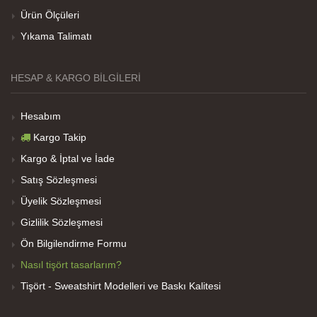
soluk
Ürün Ölçüleri
Yıkama Talimatı
Net Promoter Score
powered by
Customer.guru
HESAP & KARGO BILGILERI
Hesabım
Kargo Takip
Kargo & İptal ve İade
Satış Sözleşmesi
Üyelik Sözleşmesi
Gizlilik Sözleşmesi
Ön Bilgilendirme Formu
Nasıl tişört tasarlarım?
Tişört - Sweatshirt Modelleri ve Baskı Kalitesi