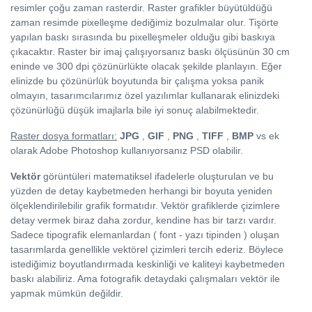
resimler çoğu zaman rasterdir. Raster grafikler büyütüldüğü
zaman resimde pixelleşme dediğimiz bozulmalar olur. Tişörte
yapılan baskı sırasında bu pixelleşmeler olduğu gibi baskıya
çıkacaktır. Raster bir imaj çalışıyorsanız baskı ölçüsünün 30 cm
eninde ve 300 dpi çözünürlükte olacak şekilde planlayın. Eğer
elinizde bu çözünürlük boyutunda bir çalışma yoksa panik
olmayın, tasarımcılarımız özel yazılımlar kullanarak elinizdeki
çözünürlüğü düşük imajlarla bile iyi sonuç alabilmektedir.
Raster dosya formatları:
JPG
,
GIF
,
PNG
,
TIFF
,
BMP
vs ek
olarak Adobe Photoshop kullanıyorsanız PSD olabilir.
Vektör
görüntüleri matematiksel ifadelerle oluşturulan ve bu
yüzden de detay kaybetmeden herhangi bir boyuta yeniden
ölçeklendirilebilir grafik formatıdır. Vektör grafiklerde çizimlere
detay vermek biraz daha zordur, kendine has bir tarzı vardır.
Sadece tipografik elemanlardan ( font - yazı tipinden ) oluşan
tasarımlarda genellikle vektörel çizimleri tercih ederiz. Böylece
istediğimiz boyutlandırmada keskinliği ve kaliteyi kaybetmeden
baskı alabiliriz. Ama fotografik detaydaki çalışmaları vektör ile
yapmak mümkün değildir.