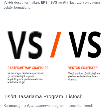
Vektör dosya formatları:
EPS
,
SVG
ve
AI
(Illustrator) en yaygın
vektör formatlarıdır.
Tişört Tasarlama Programı Listesi:
Kullanacağınız
tişört tasarlama
programını seçerken kendi