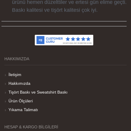
Baskı kalitesi ve tişört kalitesi çok iyi.
Kumaş kalitesi ve basım harika.
HAKKIMIZDA
Teşekkürler
İletişim
Hakkımızda
Her sey iyi ama baskı göründüğü gibi değil daha
Tişört Baskı ve Sweatshirt Baskı
soluk
Ürün Ölçüleri
Yıkama Talimatı
Net Promoter Score
powered by
Customer.guru
HESAP & KARGO BILGILERI