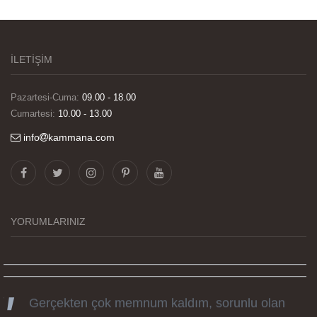
İLETİŞİM
Pazartesi-Cuma:
09.00 - 18.00
Cumartesi:
10.00 - 13.00
info
kammana.com
Görselleri ve baskı kalitesi harika. Övünç Bey'in
tüm süreçteki desteği ile siparislerim kısa
zamanda elime ulaştı. Keyifli ve özel bir doğum
günü hediyesi oldu. Kammana ailesine tüm
YORUMLARINIZ
emekleri icin sonsuz teşekkürler.
Gerçekten çok memnum kaldım, sorunlu olan
ürünü hemen düzelttiler ve ertesi gün elime geçti.