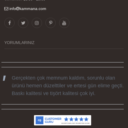
info
kammana.com
Görselleri ve baskı kalitesi harika. Övünç Bey'in
tüm süreçteki desteği ile siparislerim kısa
zamanda elime ulaştı. Keyifli ve özel bir doğum
günü hediyesi oldu. Kammana ailesine tüm
YORUMLARINIZ
emekleri icin sonsuz teşekkürler.
Gerçekten çok memnum kaldım, sorunlu olan
ürünü hemen düzelttiler ve ertesi gün elime geçti.
Baskı kalitesi ve tişört kalitesi çok iyi.
Kumaş kalitesi ve basım harika.