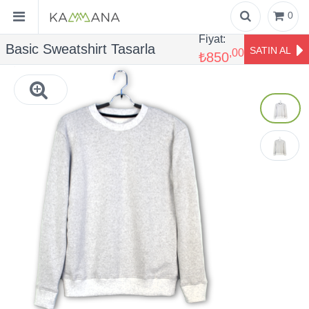
0
Fiyat:
Basic Sweatshirt Tasarla
SATIN AL
,00
₺850