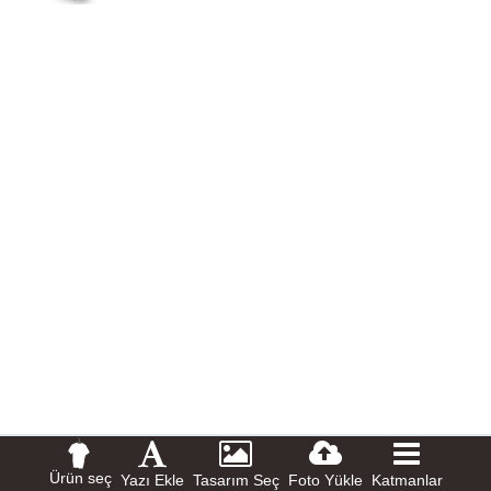
Ürün seç
Yazı Ekle
Tasarım Seç
Foto Yükle
Katmanlar