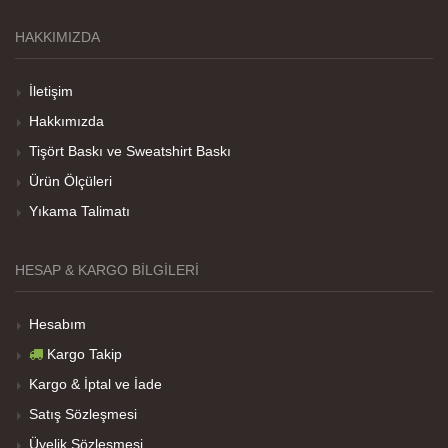
HAKKIMIZDA
Teşekkürler
İletişim
Hakkımızda
Tişört Baskı ve Sweatshirt Baskı
Her sey iyi ama baskı göründüğü gibi değil daha
soluk
Ürün Ölçüleri
Yıkama Talimatı
Net Promoter Score
powered by
Customer.guru
HESAP & KARGO BILGILERI
Hesabım
Kargo Takip
Kargo & İptal ve İade
Satış Sözleşmesi
Üyelik Sözleşmesi