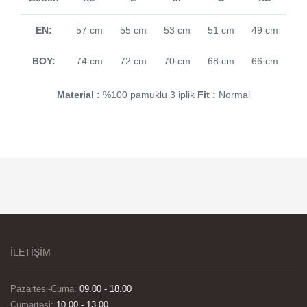
EN:
57 cm
55 cm
53 cm
51 cm
49 cm
BOY:
74 cm
72 cm
70 cm
68 cm
66 cm
Material :
%100 pamuklu 3 iplik
Fit :
Normal
İLETİŞİM
Pazartesi-Cuma:
09.00 - 18.00
Cumartesi:
10.00 - 13.00