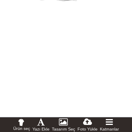
Ürün seç
Yazı Ekle
Tasarım Seç
Foto Yükle
Katmanlar