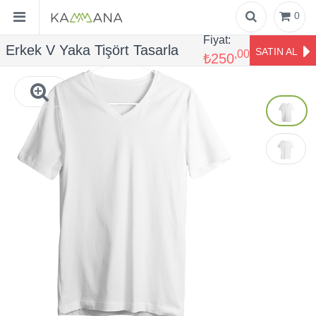
0
Fiyat:
Erkek V Yaka Tişört Tasarla
SATIN AL
,00
₺250