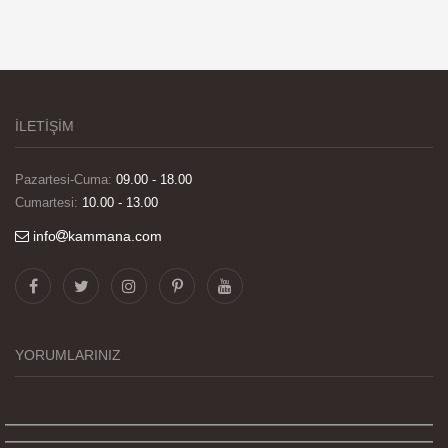
İLETİŞİM
Pazartesi-Cuma:
09.00 - 18.00
Cumartesi:
10.00 - 13.00
info
kammana.com
Görselleri ve baskı kalitesi harika. Övünç Bey'in
tüm süreçteki desteği ile siparislerim kısa
zamanda elime ulaştı. Keyifli ve özel bir doğum
günü hediyesi oldu. Kammana ailesine tüm
YORUMLARINIZ
emekleri icin sonsuz teşekkürler.