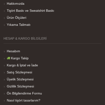
Hakkımızda
Tişört Baskı ve Sweatshirt Baskı
Her sey iyi ama baskı göründüğü gibi değil daha
Ürün Ölçüleri
soluk
Yıkama Talimatı
Net Promoter Score
powered by
Customer.guru
HESAP & KARGO BILGILERI
Hesabım
Kargo Takip
Kargo & İptal ve İade
Satış Sözleşmesi
Üyelik Sözleşmesi
Gizlilik Sözleşmesi
Ön Bilgilendirme Formu
Nasıl tişört tasarlarım?