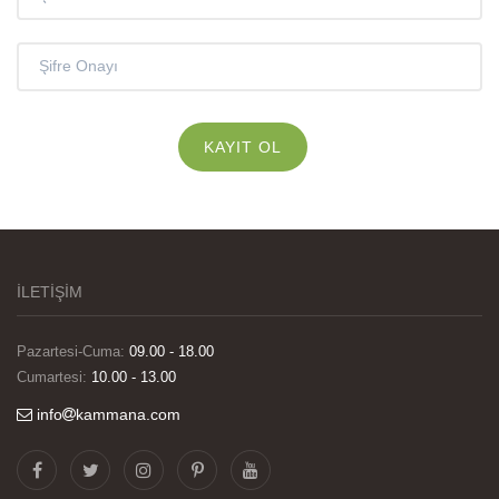
İLETİŞİM
Pazartesi-Cuma:
09.00 - 18.00
Cumartesi:
10.00 - 13.00
info
kammana.com
Görselleri ve baskı kalitesi harika. Övünç Bey'in
tüm süreçteki desteği ile siparislerim kısa