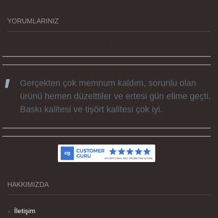
zamanda elime ulaştı. Keyifli ve özel bir doğum
YORUMLARINIZ
günü hediyesi oldu. Kammana ailesine tüm
emekleri icin sonsuz teşekkürler.
Gerçekten çok memnum kaldım, sorunlu olan
ürünü hemen düzelttiler ve ertesi gün elime geçti.
Baskı kalitesi ve tişört kalitesi çok iyi.
Kumaş kalitesi ve basım harika.
HAKKIMIZDA
Teşekkürler
İletişim