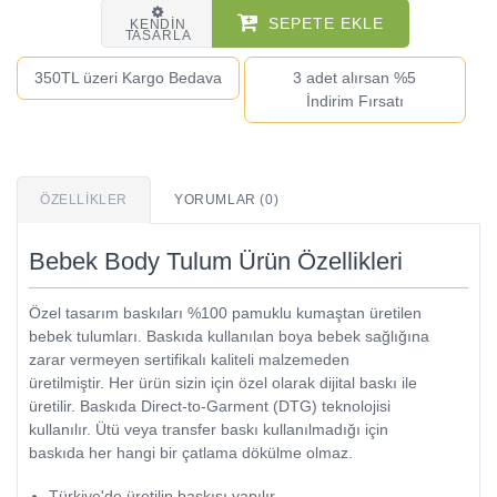
SEPETE EKLE
KENDIN
TASARLA
350TL üzeri Kargo Bedava
3 adet alırsan %5
İndirim Fırsatı
ÖZELLIKLER
YORUMLAR (0)
Bebek Body Tulum Ürün Özellikleri
Özel tasarım baskıları %100 pamuklu kumaştan üretilen
bebek tulumları. Baskıda kullanılan boya bebek sağlığına
zarar vermeyen sertifikalı kaliteli malzemeden
üretilmiştir. Her ürün sizin için özel olarak dijital baskı ile
üretilir. Baskıda Direct-to-Garment (DTG) teknolojisi
kullanılır. Ütü veya transfer baskı kullanılmadığı için
baskıda her hangi bir çatlama dökülme olmaz.
Türkiye'de üretilip baskısı yapılır.