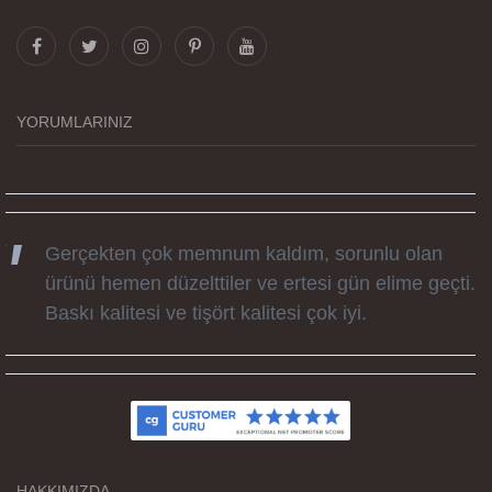
Görselleri ve baskı kalitesi harika. Övünç Bey'in
tüm süreçteki desteği ile siparislerim kısa
zamanda elime ulaştı. Keyifli ve özel bir doğum
günü hediyesi oldu. Kammana ailesine tüm
YORUMLARINIZ
emekleri icin sonsuz teşekkürler.
Gerçekten çok memnum kaldım, sorunlu olan
ürünü hemen düzelttiler ve ertesi gün elime geçti.
Baskı kalitesi ve tişört kalitesi çok iyi.
Kumaş kalitesi ve basım harika.
HAKKIMIZDA