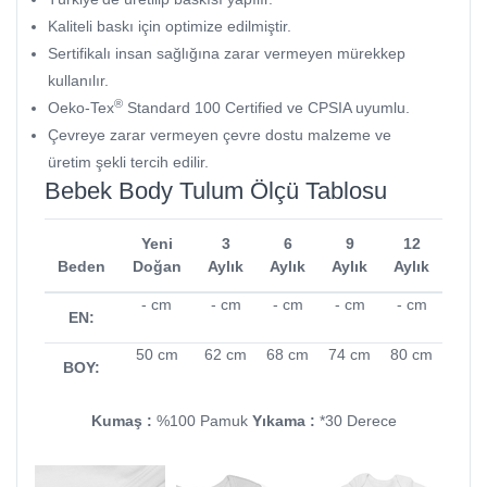
Kaliteli baskı için optimize edilmiştir.
Sertifikalı insan sağlığına zarar vermeyen mürekkep
kullanılır.
®
Oeko-Tex
Standard 100 Certified ve CPSIA uyumlu.
Çevreye zarar vermeyen çevre dostu malzeme ve
üretim şekli tercih edilir.
Bebek Body Tulum Ölçü Tablosu
Yeni
3
6
9
12
Beden
Doğan
Aylık
Aylık
Aylık
Aylık
- cm
- cm
- cm
- cm
- cm
EN:
50 cm
62 cm
68 cm
74 cm
80 cm
BOY:
Kumaş :
%100 Pamuk
Yıkama :
*30 Derece