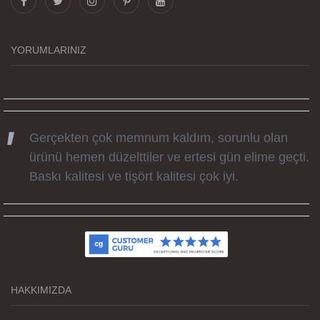
tüm süreçteki desteği ile siparislerim kısa
zamanda elime ulaştı. Keyifli ve özel bir doğum
günü hediyesi oldu. Kammana ailesine tüm
YORUMLARINIZ
emekleri icin sonsuz teşekkürler.
Gerçekten çok memnum kaldım, sorunlu olan
ürünü hemen düzelttiler ve ertesi gün elime geçti.
Baskı kalitesi ve tişört kalitesi çok iyi.
Kumaş kalitesi ve basım harika.
HAKKIMIZDA
Teşekkürler