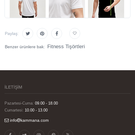
Paylaş:
Fitness Tişörtleri
Benzer ürünlere bak:
İLETİŞİM
Pazartesi-Cuma:
09.00 - 18.00
Cumartesi:
10.00 - 13.00
info
kammana.com
Görselleri ve baskı kalitesi harika. Övünç Bey'in