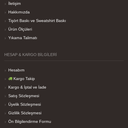
İletişim
Hakkımızda
Tişört Baskı ve Sweatshirt Baskı
Her sey iyi ama baskı göründüğü gibi değil daha
soluk
Ürün Ölçüleri
Yıkama Talimatı
Net Promoter Score
powered by
Customer.guru
HESAP & KARGO BILGILERI
Hesabım
Kargo Takip
Kargo & İptal ve İade
Satış Sözleşmesi
Üyelik Sözleşmesi
Gizlilik Sözleşmesi
Ön Bilgilendirme Formu