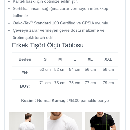
Kaliteli baskı için optimize edilmiştir.
Sertifikalı insan sağlığına zarar vermeyen mürekkep
kullanılır.
®
Oeko-Tex
Standard 100 Certified ve CPSIA uyumlu.
Çevreye zarar vermeyen çevre dostu malzeme ve
üretim şekli tercih edilir.
Erkek Tişört Ölçü Tablosu
Beden
S
M
L
XL
XXL
50 cm
52 cm
54 cm
56 cm
58 cm
EN:
71 cm
73 cm
75 cm
77 cm
79 cm
BOY:
Kesim :
Normal
Kumaş :
%100 pamuklu penye