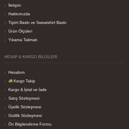
İletişim
Hakkımızda
Her sey iyi ama baskı göründüğü gibi değil daha
Tişört Baskı ve Sweatshirt Baskı
soluk
Ürün Ölçüleri
Yıkama Talimatı
Net Promoter Score
powered by
Customer.guru
HESAP & KARGO BILGILERI
Hesabım
Kargo Takip
Kargo & İptal ve İade
Satış Sözleşmesi
Üyelik Sözleşmesi
Gizlilik Sözleşmesi
Ön Bilgilendirme Formu