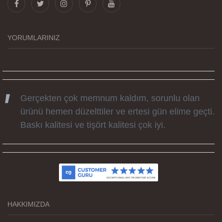
tüm süreçteki desteği ile siparislerim kısa
zamanda elime ulaştı. Keyifli ve özel bir doğum
günü hediyesi oldu. Kammana ailesine tüm
YORUMLARINIZ
emekleri icin sonsuz teşekkürler.
Gerçekten çok memnum kaldım, sorunlu olan
ürünü hemen düzelttiler ve ertesi gün elime geçti.
Baskı kalitesi ve tişört kalitesi çok iyi.
Kumaş kalitesi ve basım harika.
HAKKIMIZDA
Teşekkürler