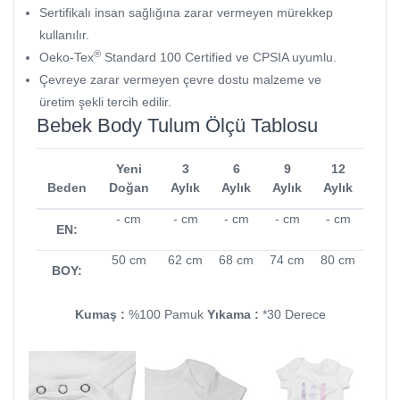
Sertifikalı insan sağlığına zarar vermeyen mürekkep
kullanılır.
®
Oeko-Tex
Standard 100 Certified ve CPSIA uyumlu.
Çevreye zarar vermeyen çevre dostu malzeme ve
üretim şekli tercih edilir.
Bebek Body Tulum Ölçü Tablosu
Yeni
3
6
9
12
Beden
Doğan
Aylık
Aylık
Aylık
Aylık
- cm
- cm
- cm
- cm
- cm
EN:
50 cm
62 cm
68 cm
74 cm
80 cm
BOY:
Kumaş :
%100 Pamuk
Yıkama :
*30 Derece