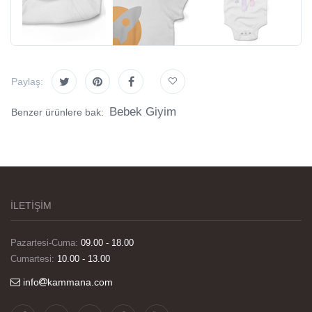
Paylaş:
Bebek Giyim
Benzer ürünlere bak:
İLETİŞİM
Pazartesi-Cuma:
09.00 - 18.00
Cumartesi:
10.00 - 13.00
info
kammana.com
Görselleri ve baskı kalitesi harika. Övünç Bey'in