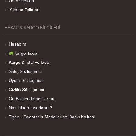
Ürün Ölçüleri
Yıkama Talimatı
Net Promoter Score
powered by
Customer.guru
HESAP & KARGO BILGILERI
Hesabım
Kargo Takip
Kargo & İptal ve İade
Satış Sözleşmesi
Üyelik Sözleşmesi
Gizlilik Sözleşmesi
Ön Bilgilendirme Formu
Nasıl tişört tasarlarım?
Tişört - Sweatshirt Modelleri ve Baskı Kalitesi