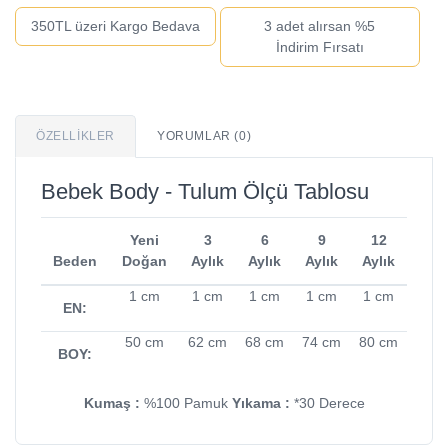
350TL üzeri Kargo Bedava
3 adet alırsan %5
İndirim Fırsatı
ÖZELLIKLER
YORUMLAR (0)
Bebek Body - Tulum Ölçü Tablosu
Yeni
3
6
9
12
Beden
Doğan
Aylık
Aylık
Aylık
Aylık
1 cm
1 cm
1 cm
1 cm
1 cm
EN:
50 cm
62 cm
68 cm
74 cm
80 cm
BOY:
Kumaş :
%100 Pamuk
Yıkama :
*30 Derece