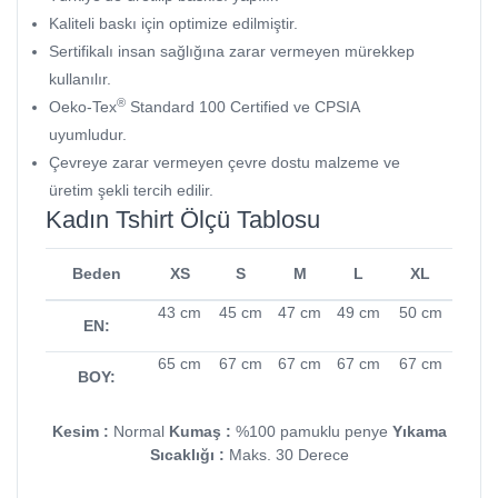
Kaliteli baskı için optimize edilmiştir.
Sertifikalı insan sağlığına zarar vermeyen mürekkep
kullanılır.
®
Oeko-Tex
Standard 100 Certified ve CPSIA
uyumludur.
Çevreye zarar vermeyen çevre dostu malzeme ve
üretim şekli tercih edilir.
Kadın Tshirt Ölçü Tablosu
Beden
XS
S
M
L
XL
43 cm
45 cm
47 cm
49 cm
50 cm
EN:
65 cm
67 cm
67 cm
67 cm
67 cm
BOY:
Kesim :
Normal
Kumaş :
%100 pamuklu penye
Yıkama
Sıcaklığı :
Maks. 30 Derece