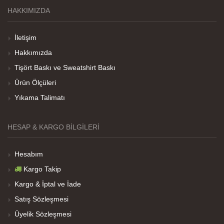
HAKKIMIZDA
Teşekkürler
İletişim
Hakkımızda
Tişört Baskı ve Sweatshirt Baskı
Her sey iyi ama baskı göründüğü gibi değil daha
soluk
Ürün Ölçüleri
Yıkama Talimatı
Net Promoter Score
powered by
Customer.guru
HESAP & KARGO BILGILERI
Hesabım
Kargo Takip
Kargo & İptal ve İade
Satış Sözleşmesi
Üyelik Sözleşmesi