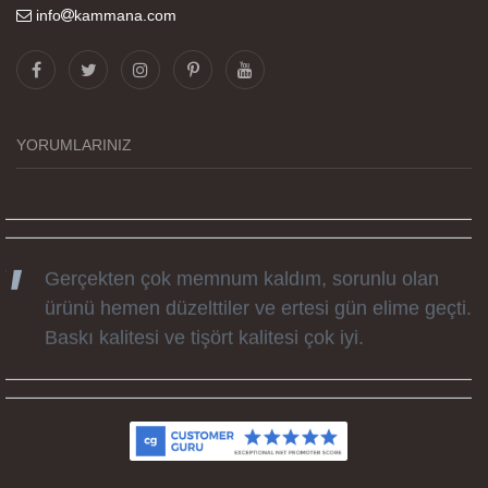
info
kammana.com
Görselleri ve baskı kalitesi harika. Övünç Bey'in
tüm süreçteki desteği ile siparislerim kısa
zamanda elime ulaştı. Keyifli ve özel bir doğum
günü hediyesi oldu. Kammana ailesine tüm
YORUMLARINIZ
emekleri icin sonsuz teşekkürler.
Gerçekten çok memnum kaldım, sorunlu olan
ürünü hemen düzelttiler ve ertesi gün elime geçti.
Baskı kalitesi ve tişört kalitesi çok iyi.
Kumaş kalitesi ve basım harika.