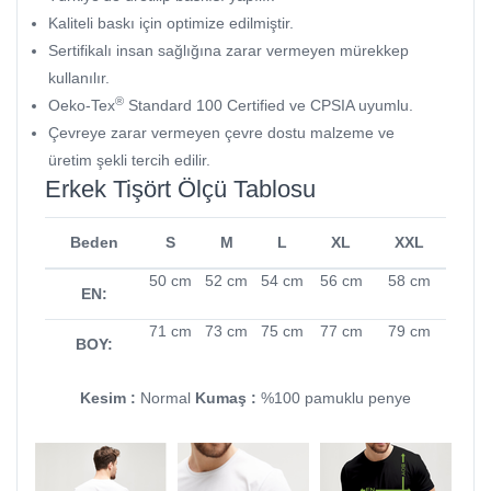
Kaliteli baskı için optimize edilmiştir.
Sertifikalı insan sağlığına zarar vermeyen mürekkep
kullanılır.
®
Oeko-Tex
Standard 100 Certified ve CPSIA uyumlu.
Çevreye zarar vermeyen çevre dostu malzeme ve
üretim şekli tercih edilir.
Erkek Tişört Ölçü Tablosu
Beden
S
M
L
XL
XXL
50 cm
52 cm
54 cm
56 cm
58 cm
EN:
71 cm
73 cm
75 cm
77 cm
79 cm
BOY:
Kesim :
Normal
Kumaş :
%100 pamuklu penye