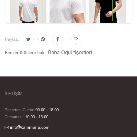
Paylaş:
Baba Oğul tişörtleri
Benzer ürünlere bak:
İLETİŞİM
Pazartesi-Cuma:
09.00 - 18.00
Cumartesi:
10.00 - 13.00
info
kammana.com