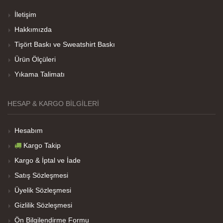
İletişim
Hakkımızda
Her sey iyi ama baskı göründüğü gibi değil daha
Tişört Baskı ve Sweatshirt Baskı
soluk
Ürün Ölçüleri
Yıkama Talimatı
Net Promoter Score
powered by
Customer.guru
HESAP & KARGO BILGILERI
Hesabım
Kargo Takip
Kargo & İptal ve İade
Satış Sözleşmesi
Üyelik Sözleşmesi
Gizlilik Sözleşmesi
Ön Bilgilendirme Formu