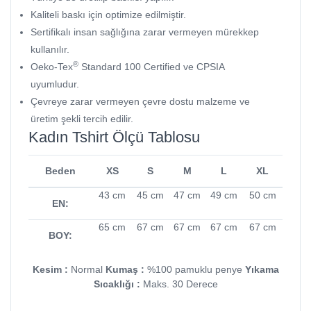
Kaliteli baskı için optimize edilmiştir.
Sertifikalı insan sağlığına zarar vermeyen mürekkep
kullanılır.
®
Oeko-Tex
Standard 100 Certified ve CPSIA
uyumludur.
Çevreye zarar vermeyen çevre dostu malzeme ve
üretim şekli tercih edilir.
Kadın Tshirt Ölçü Tablosu
Beden
XS
S
M
L
XL
43 cm
45 cm
47 cm
49 cm
50 cm
EN:
65 cm
67 cm
67 cm
67 cm
67 cm
BOY:
Kesim :
Normal
Kumaş :
%100 pamuklu penye
Yıkama
Sıcaklığı :
Maks. 30 Derece