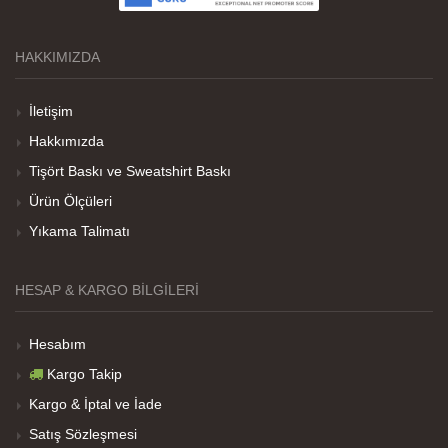
HAKKIMIZDA
Teşekkürler
İletişim
Hakkımızda
Her sey iyi ama baskı göründüğü gibi değil daha
Tişört Baskı ve Sweatshirt Baskı
soluk
Ürün Ölçüleri
Yıkama Talimatı
Net Promoter Score
powered by
Customer.guru
HESAP & KARGO BILGILERI
Hesabım
Kargo Takip
Kargo & İptal ve İade
Satış Sözleşmesi