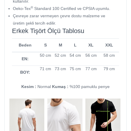
kullanılır.
®
Oeko-Tex
Standard 100 Certified ve CPSIA uyumlu.
Çevreye zarar vermeyen çevre dostu malzeme ve
üretim şekli tercih edilir.
Erkek Tişört Ölçü Tablosu
Beden
S
M
L
XL
XXL
50 cm
52 cm
54 cm
56 cm
58 cm
EN:
71 cm
73 cm
75 cm
77 cm
79 cm
BOY:
Kesim :
Normal
Kumaş :
%100 pamuklu penye