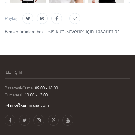
Paylaş:
Bisiklet Severler için Tasarımlar
Benzer ürünlere bak:
İLETİŞİM
Pazartesi-Cuma:
09.00 - 18.00
Cumartesi:
10.00 - 13.00
info
kammana.com
Görselleri ve baskı kalitesi harika. Övünç Bey'in
tüm süreçteki desteği ile siparislerim kısa
zamanda elime ulaştı. Keyifli ve özel bir doğum