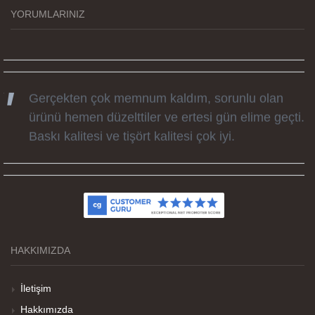
günü hediyesi oldu. Kammana ailesine tüm
YORUMLARINIZ
emekleri icin sonsuz teşekkürler.
Gerçekten çok memnum kaldım, sorunlu olan
ürünü hemen düzelttiler ve ertesi gün elime geçti.
Baskı kalitesi ve tişört kalitesi çok iyi.
Kumaş kalitesi ve basım harika.
HAKKIMIZDA
Teşekkürler
İletişim
Hakkımızda