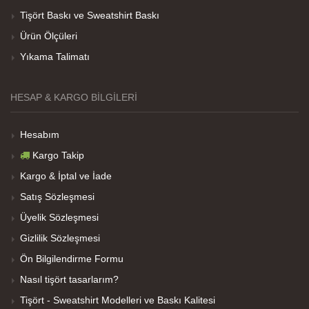
Her sey iyi ama baskı göründüğü gibi değil daha
Tişört Baskı ve Sweatshirt Baskı
soluk
Ürün Ölçüleri
Yıkama Talimatı
Net Promoter Score
powered by
Customer.guru
HESAP & KARGO BILGILERI
Hesabım
Kargo Takip
Kargo & İptal ve İade
Satış Sözleşmesi
Üyelik Sözleşmesi
Gizlilik Sözleşmesi
Ön Bilgilendirme Formu
Nasıl tişört tasarlarım?
Tişört - Sweatshirt Modelleri ve Baskı Kalitesi