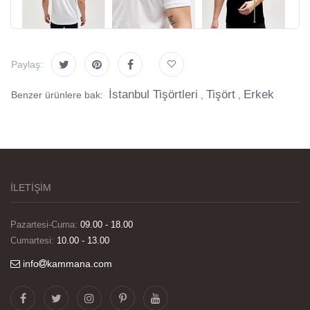
Paylaş:
İstanbul Tişörtleri
Tişört
Erkek
Benzer ürünlere bak:
,
,
İLETİŞİM
Pazartesi-Cuma:
09.00 - 18.00
Cumartesi:
10.00 - 13.00
info
kammana.com
Görselleri ve baskı kalitesi harika. Övünç Bey'in
tüm süreçteki desteği ile siparislerim kısa