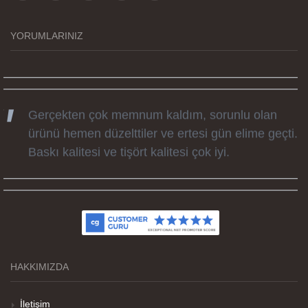
zamanda elime ulaştı. Keyifli ve özel bir doğum
günü hediyesi oldu. Kammana ailesine tüm
YORUMLARINIZ
emekleri icin sonsuz teşekkürler.
Gerçekten çok memnum kaldım, sorunlu olan
ürünü hemen düzelttiler ve ertesi gün elime geçti.
Baskı kalitesi ve tişört kalitesi çok iyi.
Kumaş kalitesi ve basım harika.
HAKKIMIZDA
Teşekkürler
İletişim