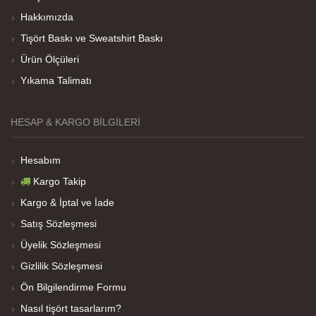
Hakkımızda
Her sey iyi ama baskı göründüğü gibi değil daha
Tişört Baskı ve Sweatshirt Baskı
soluk
Ürün Ölçüleri
Yıkama Talimatı
Net Promoter Score
powered by
Customer.guru
HESAP & KARGO BILGILERI
Hesabım
Kargo Takip
Kargo & İptal ve İade
Satış Sözleşmesi
Üyelik Sözleşmesi
Gizlilik Sözleşmesi
Ön Bilgilendirme Formu
Nasıl tişört tasarlarım?