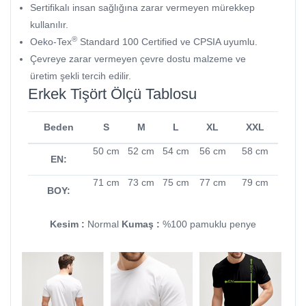
Sertifikalı insan sağlığına zarar vermeyen mürekkep
kullanılır.
®
Oeko-Tex
Standard 100 Certified ve CPSIA uyumlu.
Çevreye zarar vermeyen çevre dostu malzeme ve
üretim şekli tercih edilir.
Erkek Tişört Ölçü Tablosu
Beden
S
M
L
XL
XXL
50 cm
52 cm
54 cm
56 cm
58 cm
EN:
71 cm
73 cm
75 cm
77 cm
79 cm
BOY:
Kesim :
Normal
Kumaş :
%100 pamuklu penye