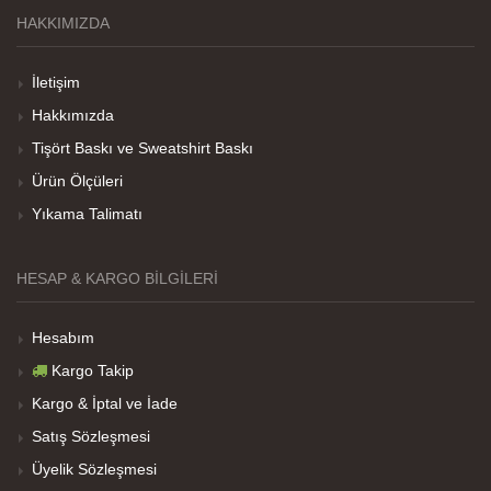
HAKKIMIZDA
Teşekkürler
İletişim
Hakkımızda
Her sey iyi ama baskı göründüğü gibi değil daha
Tişört Baskı ve Sweatshirt Baskı
soluk
Ürün Ölçüleri
Yıkama Talimatı
Net Promoter Score
powered by
Customer.guru
HESAP & KARGO BILGILERI
Hesabım
Kargo Takip
Kargo & İptal ve İade
Satış Sözleşmesi
Üyelik Sözleşmesi