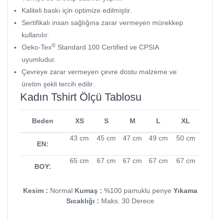
Kaliteli baskı için optimize edilmiştir.
Sertifikalı insan sağlığına zarar vermeyen mürekkep
kullanılır.
®
Oeko-Tex
Standard 100 Certified ve CPSIA
uyumludur.
Çevreye zarar vermeyen çevre dostu malzeme ve
üretim şekli tercih edilir.
Kadın Tshirt Ölçü Tablosu
Beden
XS
S
M
L
XL
43 cm
45 cm
47 cm
49 cm
50 cm
EN:
65 cm
67 cm
67 cm
67 cm
67 cm
BOY:
Kesim :
Normal
Kumaş :
%100 pamuklu penye
Yıkama
Sıcaklığı :
Maks. 30 Derece