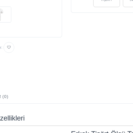
e:
 (0)
ellikleri