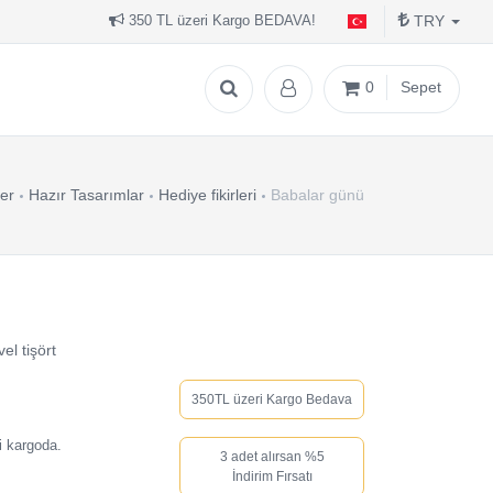
TRY
350 TL üzeri Kargo BEDAVA!
0
Sepet
er
Hazır Tasarımlar
Hediye fikirleri
Babalar günü
el tişört
350TL üzeri Kargo Bedava
i kargoda.
3 adet alırsan %5
İndirim Fırsatı