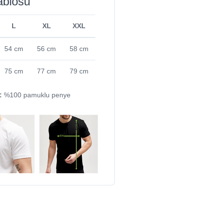
ablosu
L
XL
XXL
54 cm
56 cm
58 cm
75 cm
77 cm
79 cm
:
%100 pamuklu penye