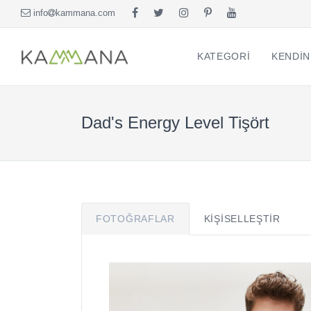
info
kammana.com
KATEGORI
KENDIN
Dad's Energy Level Tişört
FOTOĞRAFLAR
KIŞISELLEŞTIR