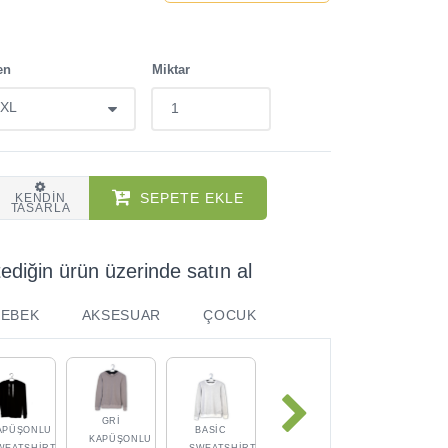
en
Miktar
SEPETE EKLE
KENDIN
TASARLA
tediğin ürün üzerinde satın al
BEBEK
AKSESUAR
ÇOCUK
GRI
APÜŞONLU
BASIC
KAPÜŞONLU
WEATSHIRT
SWEATSHIRT