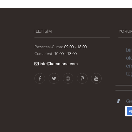
Gö
ha
sü
İLETİŞİM
YORUM
si
el
Pazartesi-Cuma:
09.00 - 18.00
bi
Cumartesi:
10.00 - 13.00
ol
em
info
kammana.com
te
Ge
ka
he
gü
ka