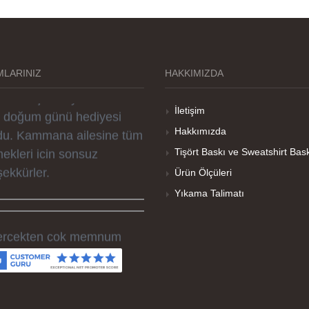
rselleri ve baskı kalitesi
rika. Övünç Bey'in tüm
reçteki desteği ile
LARINIZ
HAKKIMIZDA
parislerim kısa zamanda
ime ulaştı. Keyifli ve özel
İletişim
r doğum günü hediyesi
du. Kammana ailesine tüm
Hakkımızda
ekleri icin sonsuz
Tişört Baskı ve Sweatshirt Bas
şekkürler.
Ürün Ölçüleri
Yıkama Talimatı
rçekten çok memnum
ldım, sorunlu olan ürünü
men düzelttiler ve ertesi
n elime geçti. Baskı
litesi ve tişört kalitesi çok