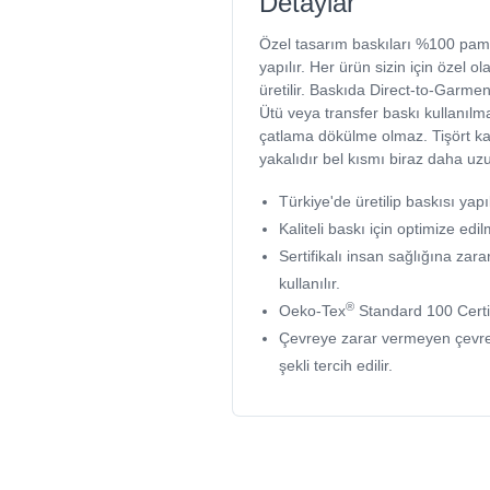
Detaylar
Özel tasarım baskıları %100 pam
yapılır. Her ürün sizin için özel ola
üretilir. Baskıda Direct-to-Garment
Ütü veya transfer baskı kullanılma
çatlama dökülme olmaz. Tişört kalı
yakalıdır bel kısmı biraz daha uz
Türkiye'de üretilip baskısı yapıl
Kaliteli baskı için optimize edil
Sertifikalı insan sağlığına z
kullanılır.
®
Oeko-Tex
Standard 100 Certi
Çevreye zarar vermeyen çevr
şekli tercih edilir.