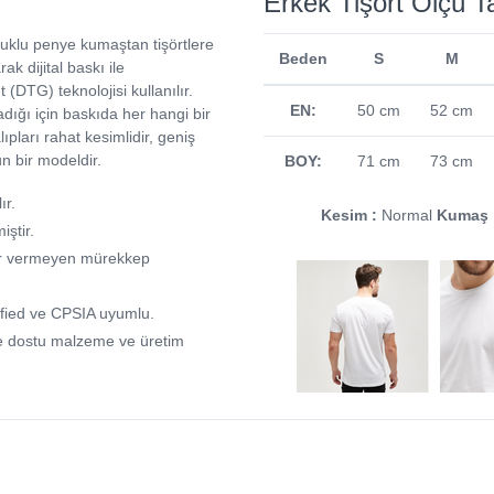
Erkek Tişört Ölçü T
uklu penye kumaştan tişörtlere
Beden
S
M
rak dijital baskı ile
 (DTG) teknolojisi kullanılır.
EN:
50 cm
52 cm
dığı için baskıda her hangi bir
pları rahat kesimlidir, geniş
un bir modeldir.
BOY:
71 cm
73 cm
ır.
Kesim :
Normal
Kumaş 
miştir.
arar vermeyen mürekkep
fied ve CPSIA uyumlu.
e dostu malzeme ve üretim