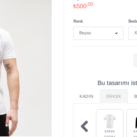
,00
₺500
Renk
Bed
Bu tasarımı is
KADIN
ERKEK
ERKEK
K
TIŞÖRT
S