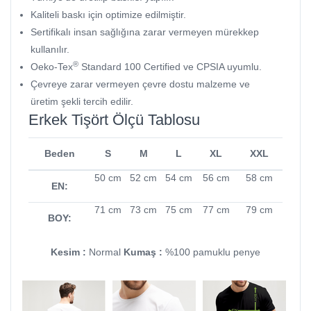
Kaliteli baskı için optimize edilmiştir.
Sertifikalı insan sağlığına zarar vermeyen mürekkep
kullanılır.
®
Oeko-Tex
Standard 100 Certified ve CPSIA uyumlu.
Çevreye zarar vermeyen çevre dostu malzeme ve
üretim şekli tercih edilir.
Erkek Tişört Ölçü Tablosu
Beden
S
M
L
XL
XXL
50 cm
52 cm
54 cm
56 cm
58 cm
EN:
71 cm
73 cm
75 cm
77 cm
79 cm
BOY:
Kesim :
Normal
Kumaş :
%100 pamuklu penye