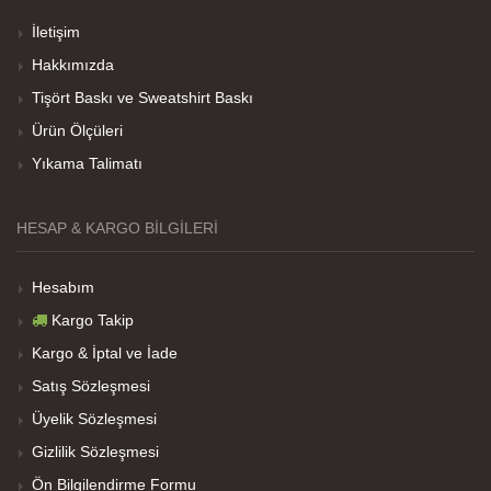
İletişim
Hakkımızda
Her sey iyi ama baskı göründüğü gibi değil daha
Tişört Baskı ve Sweatshirt Baskı
soluk
Ürün Ölçüleri
Yıkama Talimatı
Net Promoter Score
powered by
Customer.guru
HESAP & KARGO BILGILERI
Hesabım
Kargo Takip
Kargo & İptal ve İade
Satış Sözleşmesi
Üyelik Sözleşmesi
Gizlilik Sözleşmesi
Ön Bilgilendirme Formu