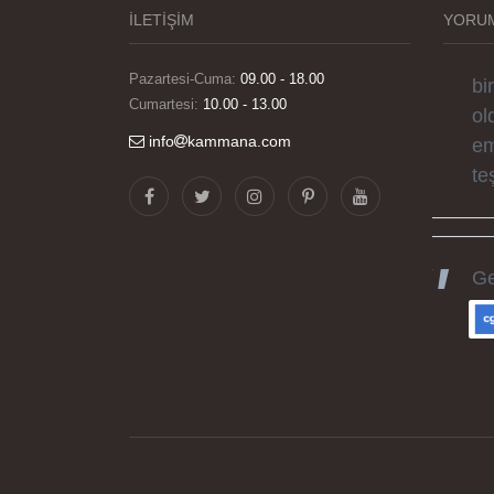
si
İLETİŞİM
YORUM
el
bi
Pazartesi-Cuma:
09.00 - 18.00
Cumartesi:
10.00 - 13.00
ol
em
info
kammana.com
te
Ge
ka
he
gü
ka
iyi