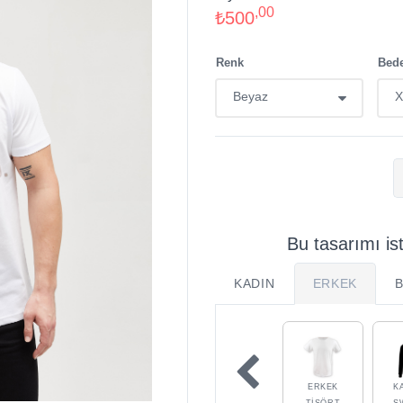
,00
₺500
Renk
Bed
Bu tasarımı is
KADIN
ERKEK
ERKEK
K
TIŞÖRT
S