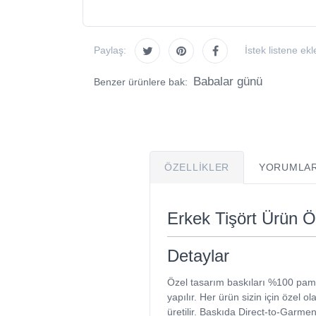
Paylaş:
İstek listene ekl
Babalar günü
Benzer ürünlere bak:
ÖZELLIKLER
YORUMLAR
Erkek Tişört Ürün Öz
Detaylar
Özel tasarım baskıları %100 pam
yapılır. Her ürün sizin için özel ola
üretilir. Baskıda Direct-to-Garment