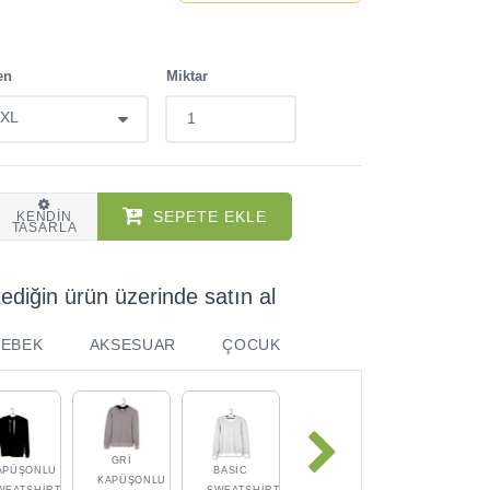
en
Miktar
SEPETE EKLE
KENDIN
TASARLA
tediğin ürün üzerinde satın al
BEBEK
AKSESUAR
ÇOCUK
GRI
APÜŞONLU
BASIC
KAPÜŞONLU
WEATSHIRT
SWEATSHIRT