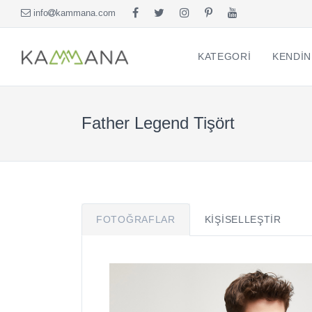
info
kammana.com
KATEGORI
KENDIN
Father Legend Tişört
FOTOĞRAFLAR
KIŞISELLEŞTIR