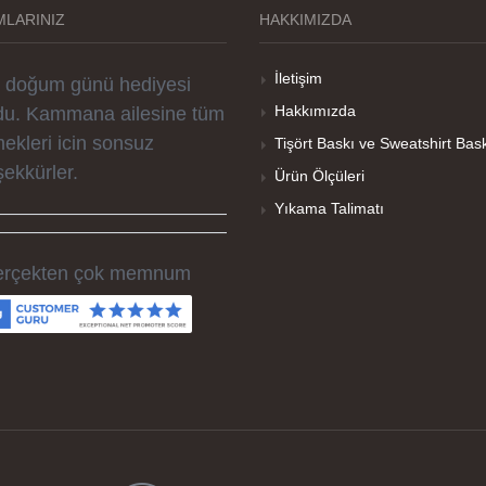
parislerim kısa zamanda
LARINIZ
HAKKIMIZDA
ime ulaştı. Keyifli ve özel
r doğum günü hediyesi
İletişim
du. Kammana ailesine tüm
Hakkımızda
ekleri icin sonsuz
Tişört Baskı ve Sweatshirt Bas
şekkürler.
Ürün Ölçüleri
Yıkama Talimatı
rçekten çok memnum
ldım, sorunlu olan ürünü
men düzelttiler ve ertesi
n elime geçti. Baskı
litesi ve tişört kalitesi çok
.