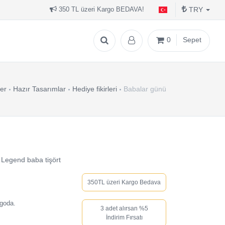
TRY
350 TL üzeri Kargo BEDAVA!
0
Sepet
er
Hazır Tasarımlar
Hediye fikirleri
Babalar günü
Legend baba tişört
350TL üzeri Kargo Bedava
rgoda.
3 adet alırsan %5
İndirim Fırsatı