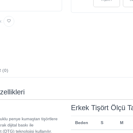
e:
 (0)
ellikleri
Erkek Tişört Ölçü T
uklu penye kumaştan tişörtlere
Beden
S
M
rak dijital baskı ile
 (DTG) teknolojisi kullanılır.