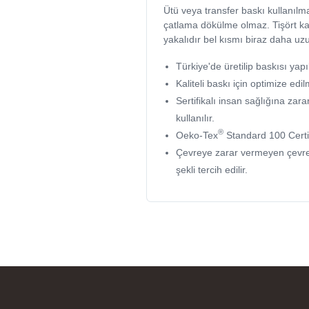
Ütü veya transfer baskı kullanılma
çatlama dökülme olmaz. Tişört kalı
yakalıdır bel kısmı biraz daha uz
Türkiye'de üretilip baskısı yapıl
Kaliteli baskı için optimize edil
Sertifikalı insan sağlığına z
kullanılır.
®
Oeko-Tex
Standard 100 Certi
Çevreye zarar vermeyen çevr
şekli tercih edilir.
Gö
ha
sü