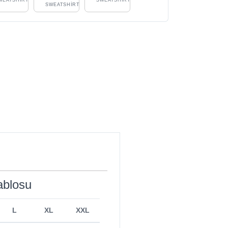
SWEATSHIRT
ablosu
L
XL
XXL