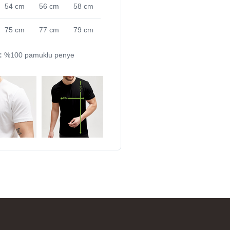
54 cm
56 cm
58 cm
75 cm
77 cm
79 cm
:
%100 pamuklu penye