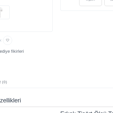
e:
diye fikirleri
 (0)
ellikleri