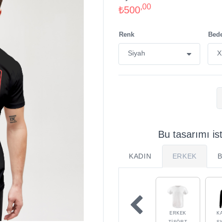
,00
₺500
Renk
Bed
Bu tasarımı is
KADIN
ERKEK
ERKEK
K
TIŞÖRT
S