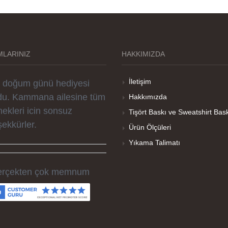
rselleri ve baskı kalitesi
rika. Övünç Bey'in tüm
reçteki desteği ile
parislerim kısa zamanda
LARINIZ
HAKKIMIZDA
ime ulaştı. Keyifli ve özel
r doğum günü hediyesi
İletişim
du. Kammana ailesine tüm
Hakkımızda
ekleri icin sonsuz
Tişört Baskı ve Sweatshirt Bas
şekkürler.
Ürün Ölçüleri
Yıkama Talimatı
rçekten çok memnum
ldım, sorunlu olan ürünü
men düzelttiler ve ertesi
n elime geçti. Baskı
litesi ve tişört kalitesi çok