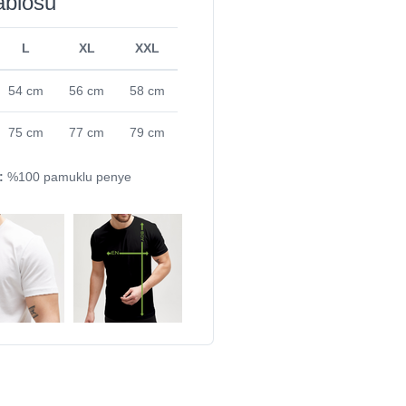
ablosu
L
XL
XXL
54 cm
56 cm
58 cm
75 cm
77 cm
79 cm
:
%100 pamuklu penye