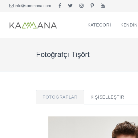
info
kammana.com
KATEGORI
KENDIN
Fotoğrafçı Tişört
FOTOĞRAFLAR
KIŞISELLEŞTIR