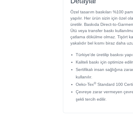
Detaylar
Özel tasarım baskıları %100 pam
yapılır. Her ürün sizin için özel ola
üretilir. Baskıda Direct-to-Garment
Ütü veya transfer baskı kullanılma
çatlama dökülme olmaz. Tişört kalı
yakalıdır bel kısmı biraz daha uz
Türkiye'de üretilip baskısı yapıl
Kaliteli baskı için optimize edil
Sertifikalı insan sağlığına z
kullanılır.
®
Oeko-Tex
Standard 100 Certi
Çevreye zarar vermeyen çevr
şekli tercih edilir.