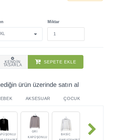
en
Miktar
SEPETE EKLE
KENDIN
TASARLA
tediğin ürün üzerinde satın al
BEBEK
AKSESUAR
ÇOCUK
GRI
APÜŞONLU
BASIC
KAPÜŞONLU
WEATSHIRT
SWEATSHIRT