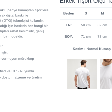
Erkek Tişört Ölçü T
uklu penye kumaştan tişörtlere
Beden
S
M
rak dijital baskı ile
 (DTG) teknolojisi kullanılır.
EN:
50 cm
52 cm
dığı için baskıda her hangi bir
pları rahat kesimlidir, geniş
un bir modeldir.
BOY:
71 cm
73 cm
ır.
Kesim :
Normal
Kumaş 
miştir.
arar vermeyen mürekkep
fied ve CPSIA uyumlu.
e dostu malzeme ve üretim