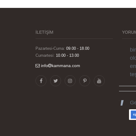
Gö
ha
sü
si
İLETİŞİM
YORUM
el
bi
Pazartesi-Cuma:
09.00 - 18.00
ol
Cumartesi:
10.00 - 13.00
em
info
kammana.com
te
Ge
ka
he
gü
ka