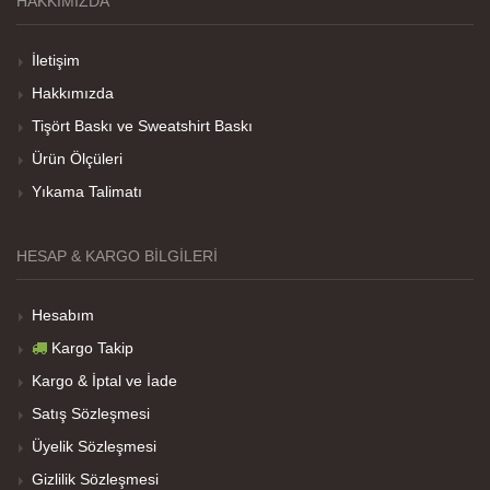
HAKKIMIZDA
Teşekkürler
İletişim
Hakkımızda
Her sey iyi ama baskı göründüğü gibi değil daha
Tişört Baskı ve Sweatshirt Baskı
soluk
Ürün Ölçüleri
Yıkama Talimatı
Net Promoter Score
powered by
Customer.guru
HESAP & KARGO BILGILERI
Hesabım
Kargo Takip
Kargo & İptal ve İade
Satış Sözleşmesi
Üyelik Sözleşmesi
Gizlilik Sözleşmesi