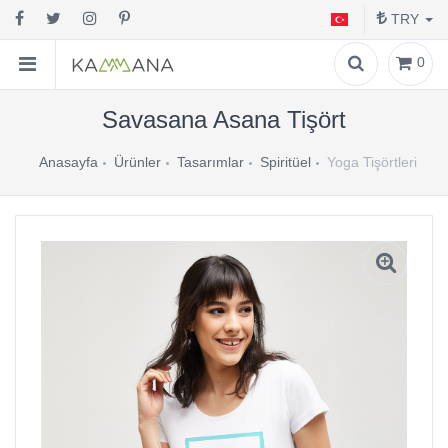
TRY
0
Savasana Asana Tişört
Anasayfa
Ürünler
Tasarımlar
Spiritüel
Yoga Tişörtleri