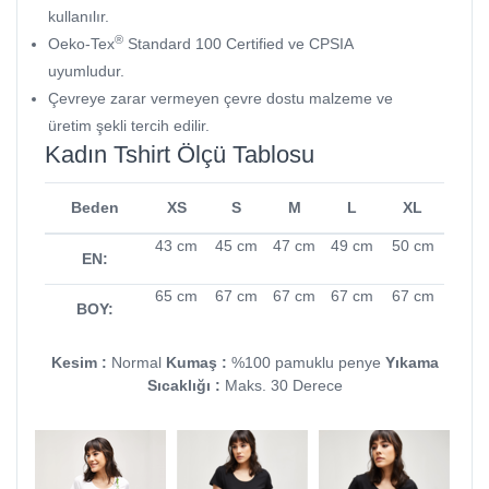
kullanılır.
®
Oeko-Tex
Standard 100 Certified ve CPSIA
uyumludur.
Çevreye zarar vermeyen çevre dostu malzeme ve
üretim şekli tercih edilir.
Kadın Tshirt Ölçü Tablosu
Beden
XS
S
M
L
XL
43 cm
45 cm
47 cm
49 cm
50 cm
EN:
65 cm
67 cm
67 cm
67 cm
67 cm
BOY:
Kesim :
Normal
Kumaş :
%100 pamuklu penye
Yıkama
Sıcaklığı :
Maks. 30 Derece