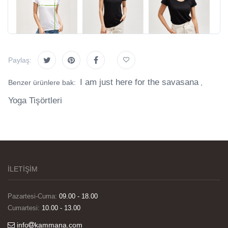
Paylaş:
I am just here for the savasana
Benzer ürünlere bak:
,
Yoga Tişörtleri
İLETİŞİM
Pazartesi-Cuma:
09.00 - 18.00
Cumartesi:
10.00 - 13.00
info
kammana.com