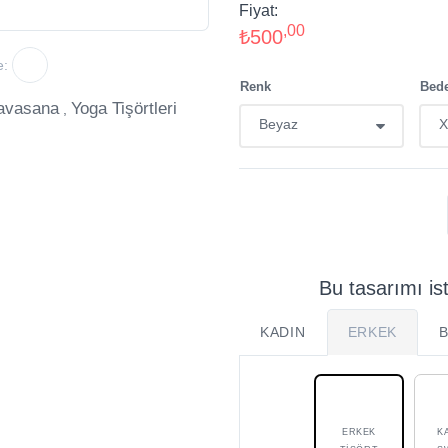
Fiyat:
,00
₺500
Renk
Bed
Bu tasarımı is
KADIN
ERKEK
ERKEK
K