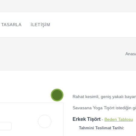
 TASARLA
İLETIŞIM
Anas
Rahat kesimli, geniş yakalı bayan
Savasana Yoga Tişört istediğin gib
Erkek Tişört
-
Beden Tablosu
Tahmini Teslimat Tarihi: