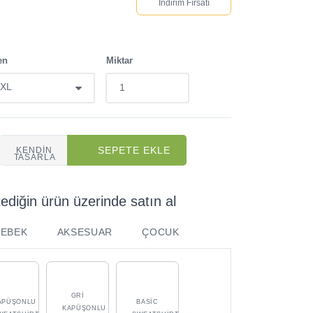
3 adet alırsan %5
İndirim Fırsatı
en
Miktar
SEPETE EKLE
KENDIN
TASARLA
tediğin ürün üzerinde satın al
BEBEK
AKSESUAR
ÇOCUK
GRI
APÜŞONLU
BASIC
KAPÜŞONLU