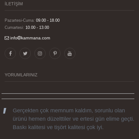
İLETİŞİM
Pazartesi-Cuma:
09.00 - 18.00
Cumartesi:
10.00 - 13.00
info
kammana.com
Görselleri ve baskı kalitesi harika. Övünç Bey'in
tüm süreçteki desteği ile siparislerim kısa
zamanda elime ulaştı. Keyifli ve özel bir doğum
günü hediyesi oldu. Kammana ailesine tüm
YORUMLARINIZ
emekleri icin sonsuz teşekkürler.
Gerçekten çok memnum kaldım, sorunlu olan
ürünü hemen düzelttiler ve ertesi gün elime geçti.
Baskı kalitesi ve tişört kalitesi çok iyi.