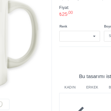
Fiyat:
,00
₺25
Renk
Boy
Bu tasarımı is
KADIN
ERKEK