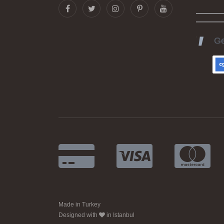
Ge
ka
he
gü
ka
iyi
Ku
ha
Made in Turkey
Te
Designed with
in Istanbul