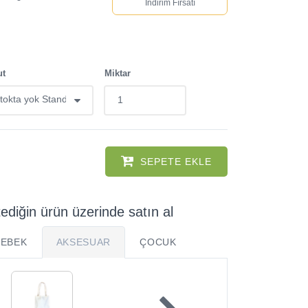
İndirim Fırsatı
ut
Miktar
SEPETE EKLE
tediğin ürün üzerinde satın al
BEBEK
AKSESUAR
ÇOCUK