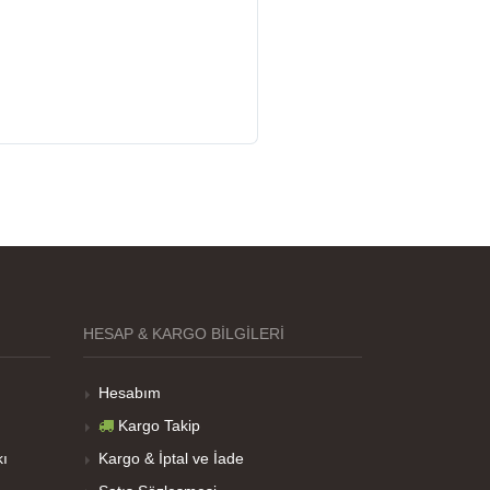
HESAP & KARGO BILGILERI
Hesabım
Kargo Takip
kı
Kargo & İptal ve İade