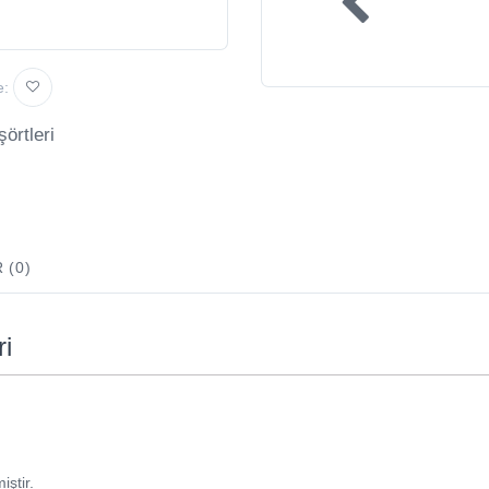
e:
şörtleri
 (0)
ri
miştir.