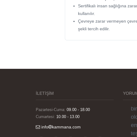
Sertifikalı insan sağlığına z
kullanılır.
Çevreye zarar vermeyen çevr
şekli tercih edilir.
Gö
ha
sü
si
İLETİŞİM
YORUM
el
bi
Pazartesi-Cuma:
09.00 - 18.00
ol
Cumartesi:
10.00 - 13.00
em
info
kammana.com
te