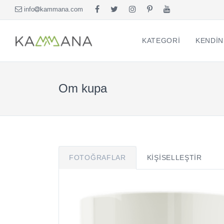
info
kammana.com
KATEGORI
KENDIN
Om kupa
FOTOĞRAFLAR
KIŞISELLEŞTIR