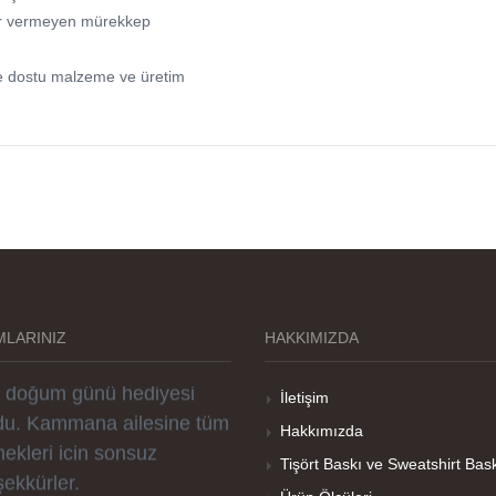
arar vermeyen mürekkep
e dostu malzeme ve üretim
rselleri ve baskı kalitesi
rika. Övünç Bey'in tüm
reçteki desteği ile
parislerim kısa zamanda
LARINIZ
HAKKIMIZDA
ime ulaştı. Keyifli ve özel
r doğum günü hediyesi
İletişim
du. Kammana ailesine tüm
Hakkımızda
ekleri icin sonsuz
Tişört Baskı ve Sweatshirt Bas
şekkürler.