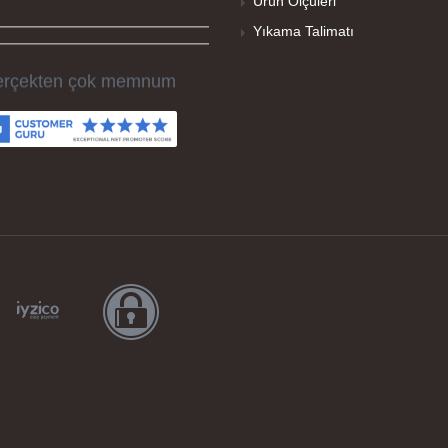
Ürün Ölçüleri
Yıkama Talimatı
rçekten çok memnum
ldım, sorunlu olan ürünü
men düzelttiler ve ertesi
n elime geçti. Baskı
litesi ve tişört kalitesi çok
.
maş kalitesi ve basım
rika.
şekkürler