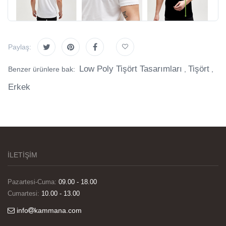
Paylaş:
Low Poly Tişört Tasarımları
Tişört
Benzer ürünlere bak:
,
,
Erkek
İLETİŞİM
Pazartesi-Cuma:
09.00 - 18.00
Cumartesi:
10.00 - 13.00
info
kammana.com