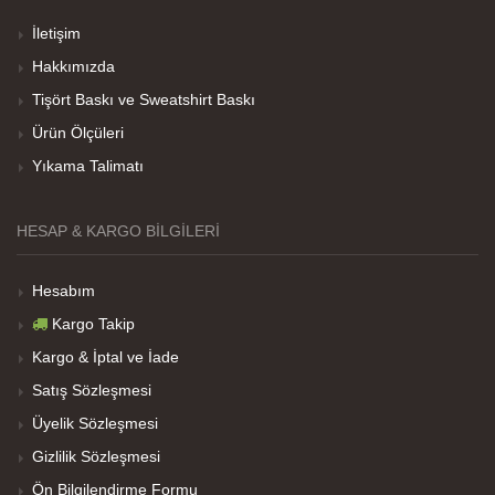
İletişim
Hakkımızda
Her sey iyi ama baskı göründüğü gibi değil daha
Tişört Baskı ve Sweatshirt Baskı
soluk
Ürün Ölçüleri
Yıkama Talimatı
Net Promoter Score
powered by
Customer.guru
HESAP & KARGO BILGILERI
Hesabım
Kargo Takip
Kargo & İptal ve İade
Satış Sözleşmesi
Üyelik Sözleşmesi
Gizlilik Sözleşmesi
Ön Bilgilendirme Formu