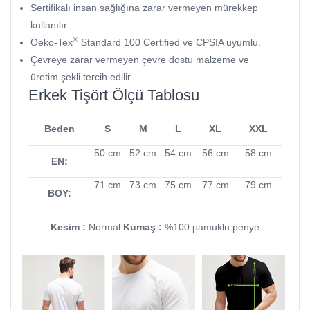
Sertifikalı insan sağlığına zarar vermeyen mürekkep
kullanılır.
®
Oeko-Tex
Standard 100 Certified ve CPSIA uyumlu.
Çevreye zarar vermeyen çevre dostu malzeme ve
üretim şekli tercih edilir.
Erkek Tişört Ölçü Tablosu
Beden
S
M
L
XL
XXL
50 cm
52 cm
54 cm
56 cm
58 cm
EN:
71 cm
73 cm
75 cm
77 cm
79 cm
BOY:
Kesim :
Normal
Kumaş :
%100 pamuklu penye