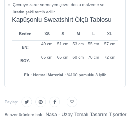
Çevreye zarar vermeyen çevre dostu malzeme ve
üretim şekli tercih edilir.
Kapüşonlu Sweatshirt Ölçü Tablosu
Beden
XS
S
M
L
XL
49 cm
51 cm
53 cm
55 cm
57 cm
EN:
65 cm
66 cm
68 cm
70 cm
72 cm
BOY:
Fit :
Normal
Material :
%100 pamuklu 3 iplik
Paylaş:
Nasa - Uzay Temalı Tasarım Tişörtler
Benzer ürünlere bak: