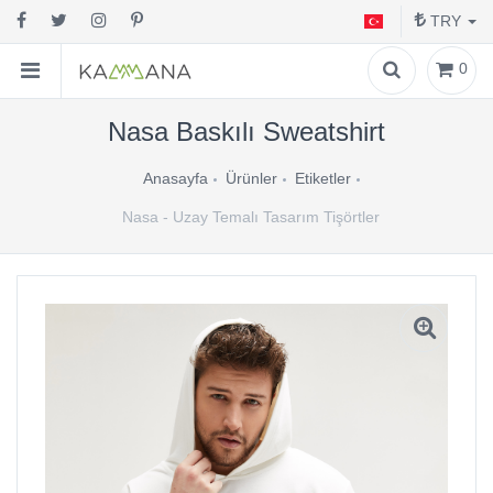
TRY
0
Nasa Baskılı Sweatshirt
Anasayfa
Ürünler
Etiketler
Nasa - Uzay Temalı Tasarım Tişörtler