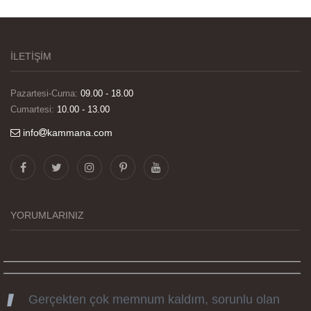
İLETİŞİM
Pazartesi-Cuma:
09.00 - 18.00
Cumartesi:
10.00 - 13.00
info
kammana.com
Görselleri ve baskı kalitesi harika. Övünç Bey'in
tüm süreçteki desteği ile siparislerim kısa
zamanda elime ulaştı. Keyifli ve özel bir doğum
günü hediyesi oldu. Kammana ailesine tüm
YORUMLARINIZ
emekleri icin sonsuz teşekkürler.
Gerçekten çok memnum kaldım, sorunlu olan