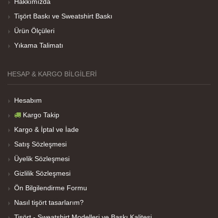
Hakkımızda
Tişört Baskı ve Sweatshirt Baskı
Her sey iyi ama baskı göründüğü gibi değil daha
Ürün Ölçüleri
soluk
Yıkama Talimatı
Net Promoter Score
powered by
Customer.guru
HESAP & KARGO BILGILERI
Hesabım
Kargo Takip
Kargo & İptal ve İade
Satış Sözleşmesi
Üyelik Sözleşmesi
Gizlilik Sözleşmesi
Ön Bilgilendirme Formu
Nasıl tişört tasarlarım?
Tişört - Sweatshirt Modelleri ve Baskı Kalitesi