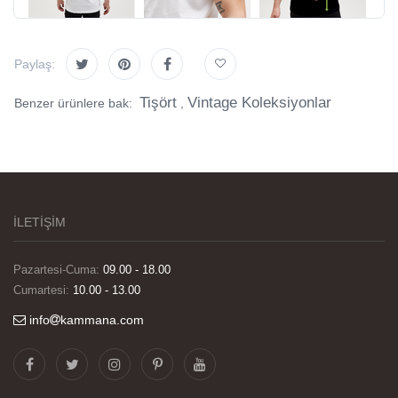
Paylaş:
Tişört
Vintage Koleksiyonlar
Benzer ürünlere bak:
,
İLETİŞİM
Pazartesi-Cuma:
09.00 - 18.00
Cumartesi:
10.00 - 13.00
info
kammana.com
Görselleri ve baskı kalitesi harika. Övünç Bey'in
tüm süreçteki desteği ile siparislerim kısa