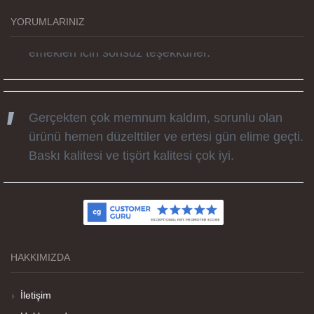
zamanda elime ulaştı. Keyifli ve özel bir doğum
YORUMLARINIZ
günü hediyesi oldu. Kammana ailesine tüm
emekleri icin sonsuz teşekkürler.
Gerçekten çok memnum kaldım, sorunlu olan
ürünü hemen düzelttiler ve ertesi gün elime geçti.
Baskı kalitesi ve tişört kalitesi çok iyi.
Kumaş kalitesi ve basım harika.
HAKKIMIZDA
Teşekkürler
İletişim