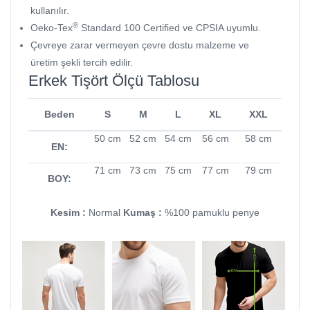
kullanılır.
®
Oeko-Tex
Standard 100 Certified ve CPSIA uyumlu.
Çevreye zarar vermeyen çevre dostu malzeme ve
üretim şekli tercih edilir.
Erkek Tişört Ölçü Tablosu
Beden
S
M
L
XL
XXL
50 cm
52 cm
54 cm
56 cm
58 cm
EN:
71 cm
73 cm
75 cm
77 cm
79 cm
BOY:
Kesim :
Normal
Kumaş :
%100 pamuklu penye