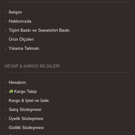
İletişim
Hakkımızda
Her sey iyi ama baskı göründüğü gibi değil daha
Tişört Baskı ve Sweatshirt Baskı
soluk
Ürün Ölçüleri
Yıkama Talimatı
Net Promoter Score
powered by
Customer.guru
HESAP & KARGO BILGILERI
Hesabım
Kargo Takip
Kargo & İptal ve İade
Satış Sözleşmesi
Üyelik Sözleşmesi
Gizlilik Sözleşmesi