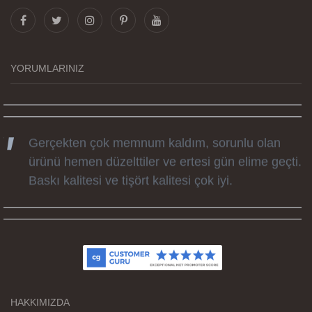
Görselleri ve baskı kalitesi harika. Övünç Bey'in
tüm süreçteki desteği ile siparislerim kısa
zamanda elime ulaştı. Keyifli ve özel bir doğum
günü hediyesi oldu. Kammana ailesine tüm
YORUMLARINIZ
emekleri icin sonsuz teşekkürler.
Gerçekten çok memnum kaldım, sorunlu olan
ürünü hemen düzelttiler ve ertesi gün elime geçti.
Baskı kalitesi ve tişört kalitesi çok iyi.
Kumaş kalitesi ve basım harika.
HAKKIMIZDA
Teşekkürler