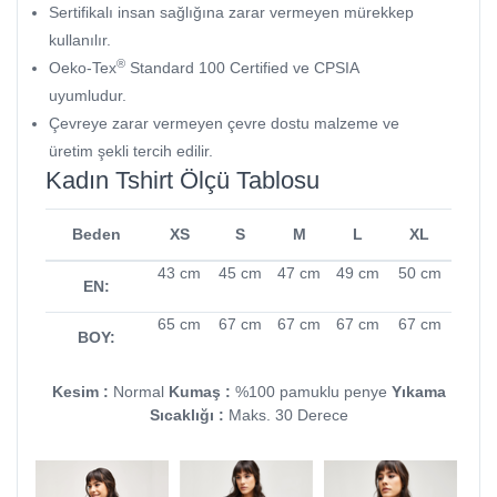
Sertifikalı insan sağlığına zarar vermeyen mürekkep
kullanılır.
®
Oeko-Tex
Standard 100 Certified ve CPSIA
uyumludur.
Çevreye zarar vermeyen çevre dostu malzeme ve
üretim şekli tercih edilir.
Kadın Tshirt Ölçü Tablosu
Beden
XS
S
M
L
XL
43 cm
45 cm
47 cm
49 cm
50 cm
EN:
65 cm
67 cm
67 cm
67 cm
67 cm
BOY:
Kesim :
Normal
Kumaş :
%100 pamuklu penye
Yıkama
Sıcaklığı :
Maks. 30 Derece