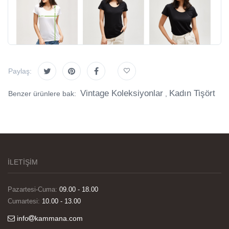
Paylaş:
Vintage Koleksiyonlar
Kadın Tişört
Benzer ürünlere bak:
,
İLETİŞİM
Pazartesi-Cuma:
09.00 - 18.00
Cumartesi:
10.00 - 13.00
info
kammana.com