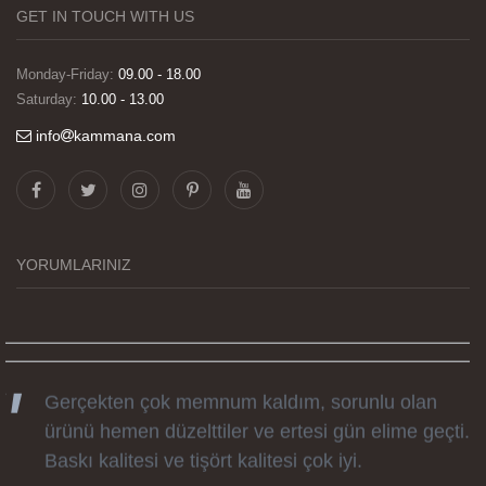
GET IN TOUCH WITH US
Monday-Friday:
09.00 - 18.00
Saturday:
10.00 - 13.00
info
kammana.com
Görselleri ve baskı kalitesi harika. Övünç Bey'in
tüm süreçteki desteği ile siparislerim kısa
zamanda elime ulaştı. Keyifli ve özel bir doğum
YORUMLARINIZ
günü hediyesi oldu. Kammana ailesine tüm
emekleri icin sonsuz teşekkürler.
Gerçekten çok memnum kaldım, sorunlu olan
ürünü hemen düzelttiler ve ertesi gün elime geçti.
Baskı kalitesi ve tişört kalitesi çok iyi.