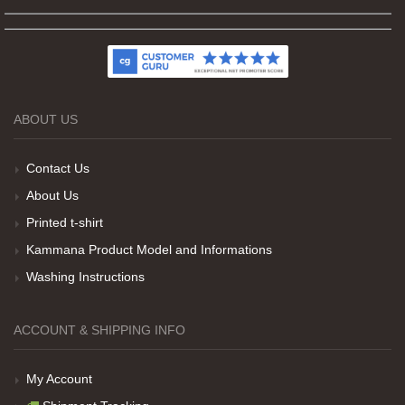
Kumaş kalitesi ve basım harika.
ABOUT US
Teşekkürler
Contact Us
About Us
Printed t-shirt
Her sey iyi ama baskı göründüğü gibi değil daha
Kammana Product Model and Informations
soluk
Washing Instructions
Net Promoter Score
powered by
Customer.guru
ACCOUNT & SHIPPING INFO
My Account