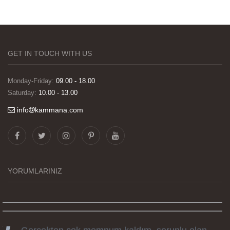
GET IN TOUCH WITH US
Monday-Friday:
09.00 - 18.00
Saturday:
10.00 - 13.00
info
kammana.com
Görselleri ve baskı kalitesi harika. Övünç Bey'in
tüm süreçteki desteği ile siparislerim kısa
zamanda elime ulaştı. Keyifli ve özel bir doğum
günü hediyesi oldu. Kammana ailesine tüm
YORUMLARINIZ
emekleri icin sonsuz teşekkürler.
Gerçekten çok memnum kaldım, sorunlu olan