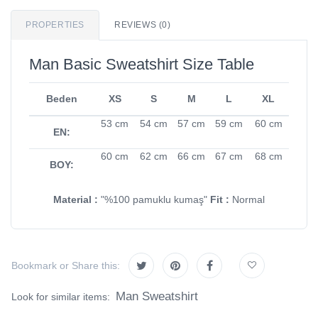
PROPERTIES
REVIEWS (0)
Man Basic Sweatshirt Size Table
Beden
XS
S
M
L
XL
53 cm
54 cm
57 cm
59 cm
60 cm
EN:
60 cm
62 cm
66 cm
67 cm
68 cm
BOY:
Material :
"%100 pamuklu kumaş"
Fit :
Normal
Bookmark or Share this:
Man Sweatshirt
Look for similar items: