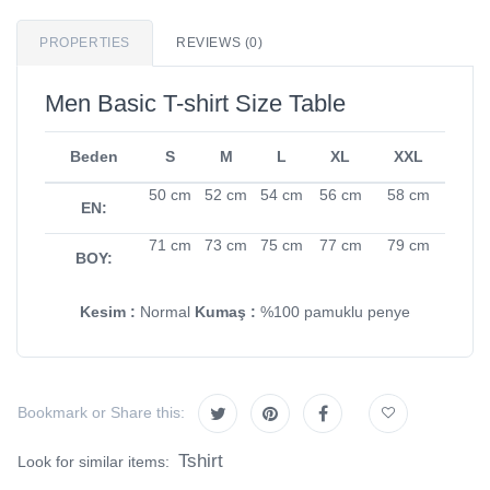
PROPERTIES
REVIEWS (0)
Men Basic T-shirt Size Table
Beden
S
M
L
XL
XXL
50 cm
52 cm
54 cm
56 cm
58 cm
EN:
71 cm
73 cm
75 cm
77 cm
79 cm
BOY:
Kesim :
Normal
Kumaş :
%100 pamuklu penye
Bookmark or Share this:
Tshirt
Look for similar items: