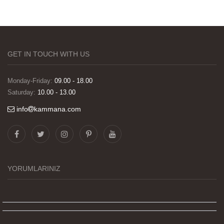
GET IN TOUCH WITH US
Monday-Friday:
09.00 - 18.00
Saturday:
10.00 - 13.00
info
kammana.com
Görselleri ve baskı kalitesi harika. Övünç Bey'in
tüm süreçteki desteği ile siparislerim kısa
zamanda elime ulaştı. Keyifli ve özel bir doğum
günü hediyesi oldu. Kammana ailesine tüm
YORUMLARINIZ
emekleri icin sonsuz teşekkürler.