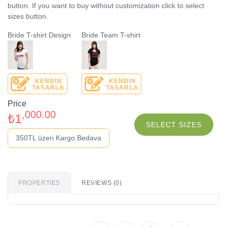
button. If you want to buy without customization click to select
sizes button.
Bride T-shirt Design
Bride Team T-shirt
KENDIN
KENDIN
TASARLA
TASARLA
Price
,000.00
₺1
SELECT SIZES
350TL üzeri Kargo Bedava
PROPERTIES
REVIEWS (0)