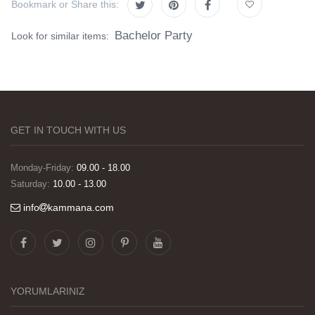
Bookmark or Share this:
Bachelor Party
Look for similar items:
GET IN TOUCH WITH US
Monday-Friday:
09.00 - 18.00
Saturday:
10.00 - 13.00
info
kammana.com
Görselleri ve baskı kalitesi harika. Övünç Bey'in
tüm süreçteki desteği ile siparislerim kısa
zamanda elime ulaştı. Keyifli ve özel bir doğum
günü hediyesi oldu. Kammana ailesine tüm
YORUMLARINIZ
emekleri icin sonsuz teşekkürler.