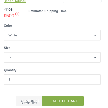
“Gönül, gönül verilerek alınır.
– Rumi
Change color of design and buy your custom tshirt
Men's Tshirt
ÜRÜN SEÇ
Beden Tablosu