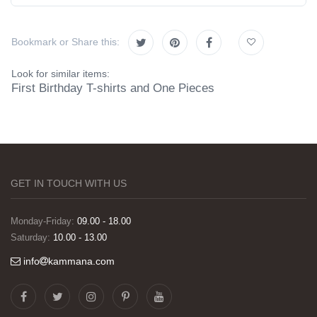
Bookmark or Share this:
Look for similar items:
First Birthday T-shirts and One Pieces
GET IN TOUCH WITH US
Monday-Friday:
09.00 - 18.00
Saturday:
10.00 - 13.00
info
kammana.com
Görselleri ve baskı kalitesi harika. Övünç Bey'in
tüm süreçteki desteği ile siparislerim kısa