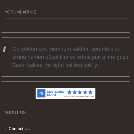
zamanda elime ulaştı. Keyifli ve özel bir doğum
günü hediyesi oldu. Kammana ailesine tüm
YORUMLARINIZ
emekleri icin sonsuz teşekkürler.
Gerçekten çok memnum kaldım, sorunlu olan
ürünü hemen düzelttiler ve ertesi gün elime geçti.
Baskı kalitesi ve tişört kalitesi çok iyi.
Kumaş kalitesi ve basım harika.
ABOUT US
Teşekkürler
Contact Us