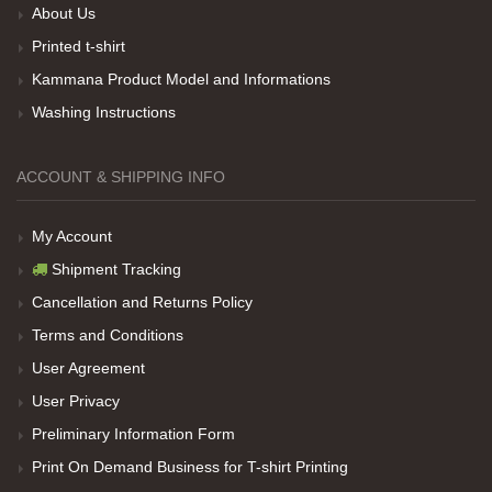
About Us
Printed t-shirt
Her sey iyi ama baskı göründüğü gibi değil daha
soluk
Kammana Product Model and Informations
Washing Instructions
Net Promoter Score
powered by
Customer.guru
ACCOUNT & SHIPPING INFO
My Account
Shipment Tracking
Cancellation and Returns Policy
Terms and Conditions
User Agreement
User Privacy
Preliminary Information Form
Print On Demand Business for T-shirt Printing