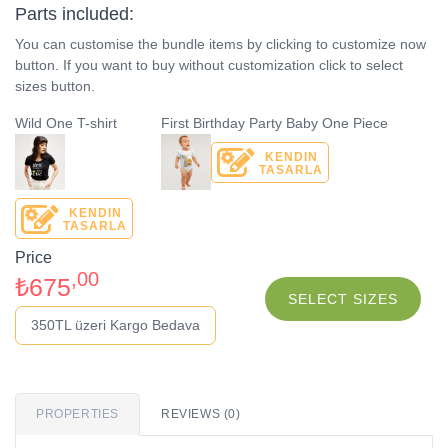
Parts included:
You can customise the bundle items by clicking to customize now
button. If you want to buy without customization click to select
sizes button.
Wild One T-shirt
First Birthday Party Baby One Piece
KENDIN
TASARLA
KENDIN
TASARLA
Price
,00
₺675
SELECT SIZES
350TL üzeri Kargo Bedava
PROPERTIES
REVIEWS (0)